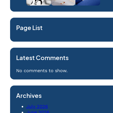
Page List
Latest Comments
No comments to show.
Archives
July 2026
June 2026