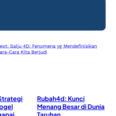
ext:
Salju 4D: Fenomena yg Mendefinisikan
ara-Cara Kita Berjudi
trategi
Rubah4d: Kunci
ogel
Menang Besar di Dunia
gapai
Taruhan