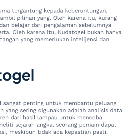
cuma tergantung kepada keberuntungan,
il pilihan yang. Oleh karena itu, kurang
an belajar dari pengalaman sebelumnya
erta. Oleh karena itu, Kudatogel bukan hanya
tangan yang memerlukan intelijensi dan
togel
el sangat penting untuk membantu peluang
yang sering digunakan adalah analisis data
tren dari hasil lampau untuk mencoba
neliti sejarah angka, seorang pemain dapat
si, meskipun tidak ada kepastian pasti.