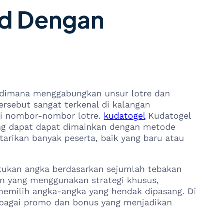
d Dengan
dimana menggabungkan unsur lotre dan
rsebut sangat terkenal di kalangan
ui nombor-nombor lotre.
kudatogel
Kudatogel
g dapat dapat dimainkan dengan metode
arikan banyak peserta, baik yang baru atau
tukan angka berdasarkan sejumlah tebakan
in yang menggunakan strategi khusus,
k memilih angka-angka yang hendak dipasang. Di
rbagai promo dan bonus yang menjadikan