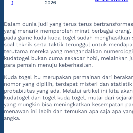
1
2026
Dalam dunia judi yang terus terus bertransforma
yang menarik memperoleh minat berbagai orang.
pada game kuda kuda togel sudah menghasilkan 
soal teknik serta taktik terunggul untuk mendapa
terutama mereka yang mengandalkan numerologi
kudatogel bukan cuma sekadar hobi, melainkan 
para pemain menuju keberhasilan.
Kuda togel itu merupakan permainan dari berakar p
nomor yang dipilih, terdapat misteri dan statist
probabilitas yang ada. Melalui artikel ini kita a
kudatogel dan togel kuda togel, mulai dari sejar
yang mungkin bisa meningkatkan kesempatan para
menawan ini lebih dan temukan apa saja apa yang
angka.