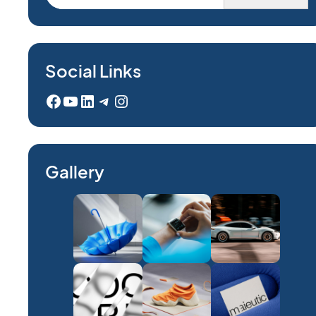
Social Links
Facebook
YouTube
LinkedIn
Telegram
Instagram
Gallery