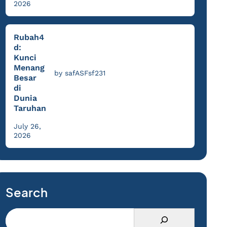
2026
Rubah4
d:
Kunci
Menang
by safASFsf231
Besar
di
Dunia
Taruhan
July 26,
2026
Search