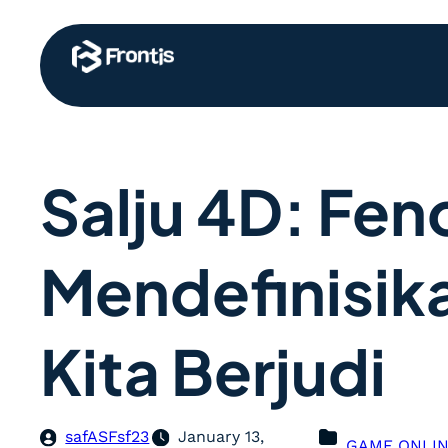
Salju 4D: Fe
Mendefinisik
Kita Berjudi
safASFsf23
January 13,
GAME ONLI