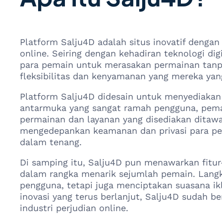
Platform Salju4D adalah situs inovatif denga
online. Seiring dengan kehadiran teknologi d
para pemain untuk merasakan permainan tanpa 
fleksibilitas dan kenyamanan yang mereka yang
Platform Salju4D didesain untuk menyediakan
antarmuka yang sangat ramah pengguna, pema
permainan dan layanan yang disediakan ditawar
mengedepankan keamanan dan privasi para pe
dalam tenang.
Di samping itu, Salju4D pun menawarkan fitur
dalam rangka menarik sejumlah pemain. Langk
pengguna, tetapi juga menciptakan suasana ikl
inovasi yang terus berlanjut, Salju4D sudah b
industri perjudian online.