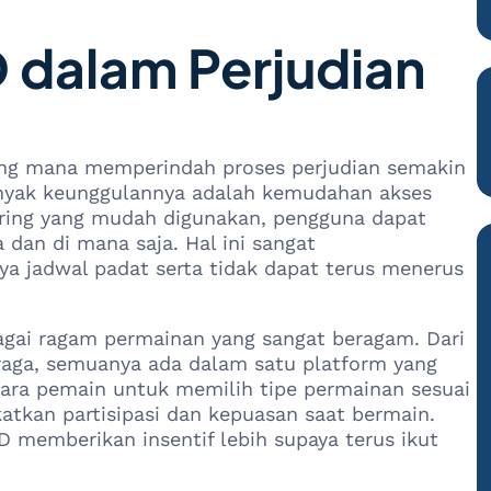
D dalam Perjudian
ng mana memperindah proses perjudian semakin
anyak keunggulannya adalah kemudahan akses
aring yang mudah digunakan, pengguna dapat
dan di mana saja. Hal ini sangat
 jadwal padat serta tidak dapat terus menerus
bagai ragam permainan yang sangat beragam. Dari
hraga, semuanya ada dalam satu platform yang
ra pemain untuk memilih tipe permainan sesuai
atkan partisipasi dan kepuasan saat bermain.
 memberikan insentif lebih supaya terus ikut