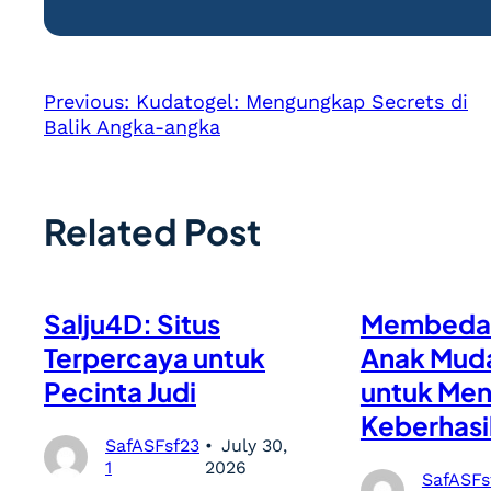
Previous:
Kudatogel: Mengungkap Secrets di
Balik Angka-angka
Related Post
Salju4D: Situs
Membedah
Terpercaya untuk
Anak Muda
Pecinta Judi
untuk Me
Keberhasi
SafASFsf23
July 30,
1
2026
SafASFs