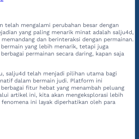
ian telah mengalami perubahan besar dengan
kejadian yang paling menarik minat adalah salju4d,
a memandang dan berinteraksi dengan permainan.
ermain yang lebih menarik, tetapi juga
rbagai permainan secara daring, kapan saja
 salju4d telah menjadi pilihan utama bagi
natif dalam bermain judi. Platform ini
berbagai fitur hebat yang menambah peluang
 artikel ini, kita akan mengeksplorasi lebih
fenomena ini layak diperhatikan oleh para