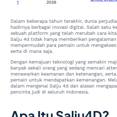
1
2026
Dalam beberapa tahun terakhir, dunia perjud
hadirnya berbagai inovasi digital. Salah satu 
sebuah platform yang telah merubah cara kit
Salju 4d tidak hanya memberikan pengalaman b
mempermudah para pemain untuk mengakses be
serta di mana saja.
Dengan kemajuan teknologi yang semakin maju,
banyak sekali orang yang sedang mencari alter
menawarkan keamanan dan ketenangan, serta 
pemain untuk mendapatkan kemenangan. Melalui
dalam mengenai Salju 4d dan alasan mengapa 
pencinta judi di seluruh Indonesia.
Apa Itu Salju4D?