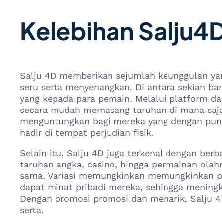
Kelebihan Salju4
Salju 4D memberikan sejumlah keunggulan ya
seru serta menyenangkan. Di antara sekian b
yang kepada para pemain. Melalui platform d
secara mudah memasang taruhan di mana saja 
menguntungkan bagi mereka yang dengan punya
hadir di tempat perjudian fisik.
Selain itu, Salju 4D juga terkenal dengan ber
taruhan angka, casino, hingga permainan ola
sama. Variasi memungkinkan memungkinkan pa
dapat minat pribadi mereka, sehingga meningk
Dengan promosi promosi dan menarik, Salju 4D
serta.