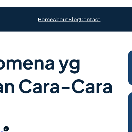
Home
About
Blog
Contact
nomena yg
an Cara-Cara
NE