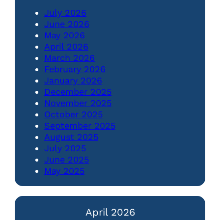
July 2026
June 2026
May 2026
April 2026
March 2026
February 2026
January 2026
December 2025
November 2025
October 2025
September 2025
August 2025
July 2025
June 2025
May 2025
April 2026