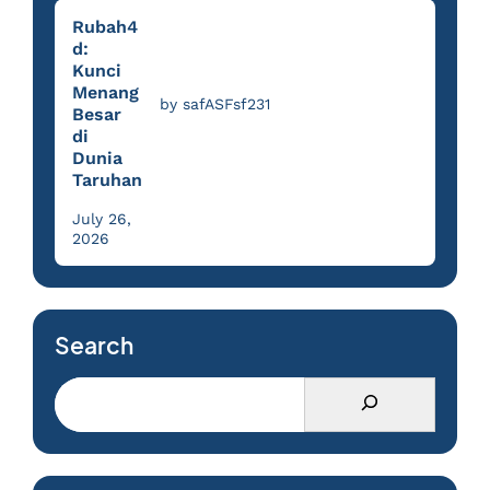
Rubah4
d:
Kunci
Menang
by safASFsf231
Besar
di
Dunia
Taruhan
July 26,
2026
Search