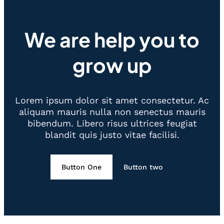
We are help you to
grow up
Lorem ipsum dolor sit amet consectetur. Ac
aliquam mauris nulla non senectus mauris
bibendum. Libero risus ultrices feugiat
blandit quis justo vitae facilisi.
Button One
Button two