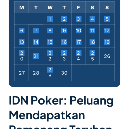
M
T
W
T
F
S
S
1
2
3
4
5
6
7
8
9
10
11
12
13
14
15
16
17
18
19
2
2
2
2
2
21
26
0
2
3
4
5
2
27
28
30
9
IDN Poker: Peluang
Mendapatkan