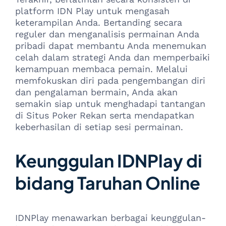
platform IDN Play untuk mengasah
keterampilan Anda. Bertanding secara
reguler dan menganalisis permainan Anda
pribadi dapat membantu Anda menemukan
celah dalam strategi Anda dan memperbaiki
kemampuan membaca pemain. Melalui
memfokuskan diri pada pengembangan diri
dan pengalaman bermain, Anda akan
semakin siap untuk menghadapi tantangan
di Situs Poker Rekan serta mendapatkan
keberhasilan di setiap sesi permainan.
Keunggulan IDNPlay di
bidang Taruhan Online
IDNPlay menawarkan berbagai keunggulan-