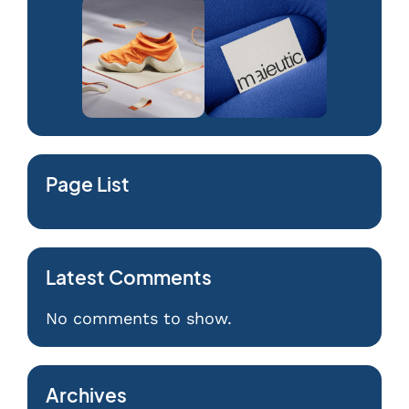
Page List
Latest Comments
No comments to show.
Archives