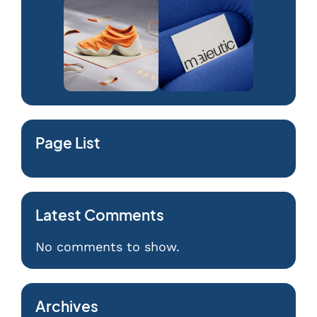
Page List
Latest Comments
No comments to show.
Archives