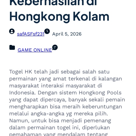
Keberhasilan di
Hongkong Kolam
safASFsf231
April 5, 2026
GAME ONLINE
Togel HK telah jadi sebagai salah satu
permainan yang amat terkenal di kalangan
masyarakat interaksi masyarakat di
Indonesia. Dengan sistem Hongkong Pools
yang dapat dipercaya, banyak sekali pemain
mengharapkan bisa meraih keberuntungan
melalui angka-angka yg mereka pilih.
Namun, untuk bisa menjadi pemenang
dalam permainan togel ini, diperlukan
pemahaman yang mendalam tentang