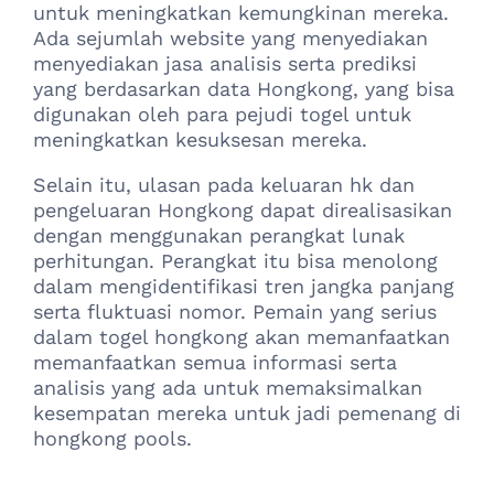
untuk meningkatkan kemungkinan mereka.
Ada sejumlah website yang menyediakan
menyediakan jasa analisis serta prediksi
yang berdasarkan data Hongkong, yang bisa
digunakan oleh para pejudi togel untuk
meningkatkan kesuksesan mereka.
Selain itu, ulasan pada keluaran hk dan
pengeluaran Hongkong dapat direalisasikan
dengan menggunakan perangkat lunak
perhitungan. Perangkat itu bisa menolong
dalam mengidentifikasi tren jangka panjang
serta fluktuasi nomor. Pemain yang serius
dalam togel hongkong akan memanfaatkan
memanfaatkan semua informasi serta
analisis yang ada untuk memaksimalkan
kesempatan mereka untuk jadi pemenang di
hongkong pools.