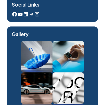
Social Links
Facebook
YouTube
LinkedIn
Telegram
Instagram
Gallery