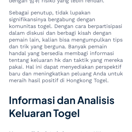
dengan 범위 risiko yang lebih rendah.
Sebagai penutup, tidak lupakan
signifikansinya bergabung dengan
komunitas togel. Dengan cara berpartisipasi
dalam diskusi dan berbagi kisah dengan
pemain lain, kalian bisa mengumpulkan tips
dan trik yang berguna. Banyak pemain
handal yang bersedia membagi informasi
tentang keluaran hk dan taktik yang mereka
pakai. Hal ini dapat menyediakan perspektif
baru dan meningkatkan peluang Anda untuk
meraih hasil positif di Hongkong Togel.
Informasi dan Analisis
Keluaran Togel