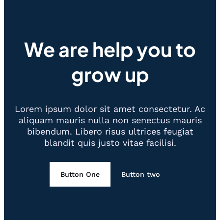
We are help you to
grow up
Lorem ipsum dolor sit amet consectetur. Ac
aliquam mauris nulla non senectus mauris
bibendum. Libero risus ultrices feugiat
blandit quis justo vitae facilisi.
Button One
Button two