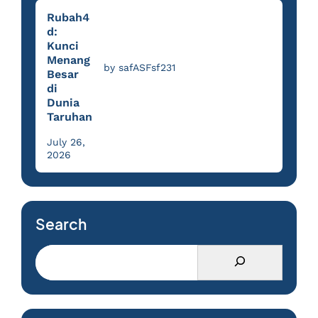
Rubah4
d:
Kunci
Menang
by safASFsf231
Besar
di
Dunia
Taruhan
July 26,
2026
Search