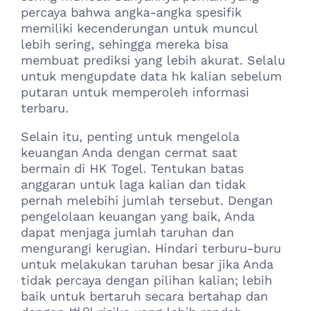
percaya bahwa angka-angka spesifik
memiliki kecenderungan untuk muncul
lebih sering, sehingga mereka bisa
membuat prediksi yang lebih akurat. Selalu
untuk mengupdate data hk kalian sebelum
putaran untuk memperoleh informasi
terbaru.
Selain itu, penting untuk mengelola
keuangan Anda dengan cermat saat
bermain di HK Togel. Tentukan batas
anggaran untuk laga kalian dan tidak
pernah melebihi jumlah tersebut. Dengan
pengelolaan keuangan yang baik, Anda
dapat menjaga jumlah taruhan dan
mengurangi kerugian. Hindari terburu-buru
untuk melakukan taruhan besar jika Anda
tidak percaya dengan pilihan kalian; lebih
baik untuk bertaruh secara bertahap dan