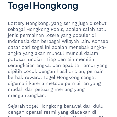
Togel Hongkong
Lottery Hongkong, yang sering juga disebut
sebagai Hongkong Pools, adalah salah satu
jenis permainan lotere yang populer di
Indonesia dan berbagai wilayah lain. Konsep
dasar dari togel ini adalah menebak angka-
angka yang akan muncul muncul dalam
putusan undian. Tiap pemain memilih
serangkaian angka, dan apabila nomor yang
dipilih cocok dengan hasil undian, pemain
berhak reward. Togel Hongkong sangat
digemari karena metode permainan yang
mudah dan peluang menang yang
menguntungkan.
Sejarah togel Hongkong berawal dari dulu,
dengan operasi resmi yang diadakan di