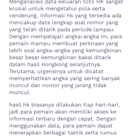
Menganalisis data keluaran toto HK sangat
krusial untuk mengetahui pola serta
cenderung. Informasi hk yang tersedia ada
mencakup data lengkap soal nomor yang
yang telah ditarik pada periode lampau.
Dengan mempelajari angka-angka ini, para
pemain mampu membuat perkiraan yang
lebih soal angka-angka yang kemungkinan
besar besar kemungkinan bakal ditarik
dalam hasil Hongkong selanjutnya.
Terutama, urgensinya untuk dicatat
memperhatikan angka yang sering banyak
muncul dan nomor yang jarang tidak
muncul.
hasil hk biasanya dilakukan tiap hari-hari,
jadi para pemain akan memiliki akses ke
informasi terbaru dengan cepat. Dengan
menggunakan data, para pemain dapat
menerapkan berbagai taktik serta rumus