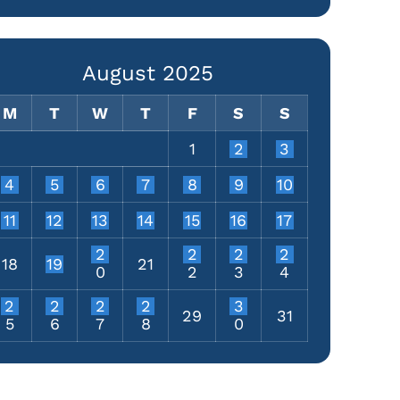
August 2025
M
T
W
T
F
S
S
1
2
3
4
5
6
7
8
9
10
11
12
13
14
15
16
17
2
2
2
2
18
19
21
0
2
3
4
2
2
2
2
3
29
31
5
6
7
8
0