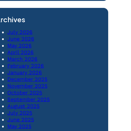
rchives
July 2026
June 2026
May 2026
April 2026
March 2026
February 2026
January 2026
December 2025
November 2025
October 2025
September 2025
August 2025
July 2025
June 2025
May 2025