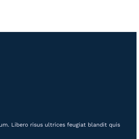
. Libero risus ultrices feugiat blandit quis