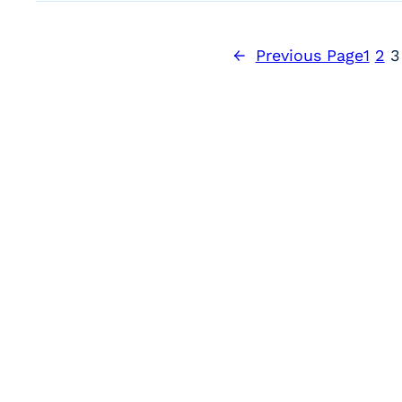
←
Previous Page
1
2
3