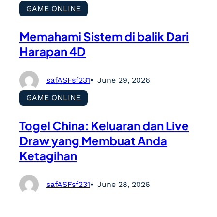
GAME ONLINE
Memahami Sistem di balik Dari
Harapan 4D
safASFsf231
June 29, 2026
GAME ONLINE
Togel China: Keluaran dan Live
Draw yang Membuat Anda
Ketagihan
safASFsf231
June 28, 2026