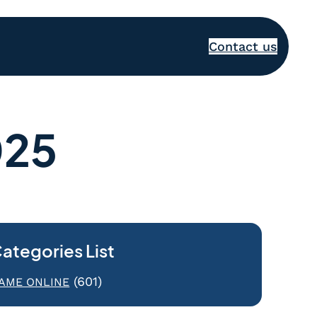
Contact us
025
ategories List
(601)
AME ONLINE