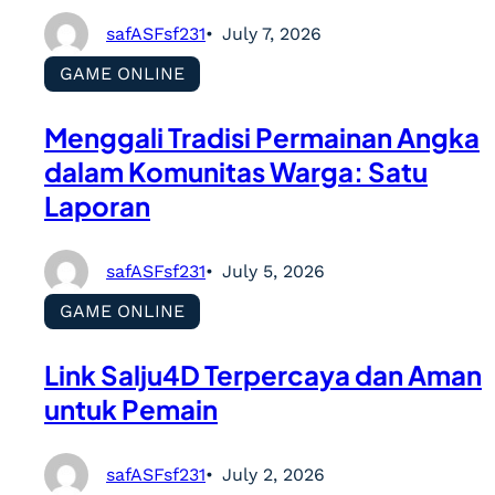
safASFsf231
July 7, 2026
GAME ONLINE
Menggali Tradisi Permainan Angka
dalam Komunitas Warga: Satu
Laporan
safASFsf231
July 5, 2026
GAME ONLINE
Link Salju4D Terpercaya dan Aman
untuk Pemain
safASFsf231
July 2, 2026