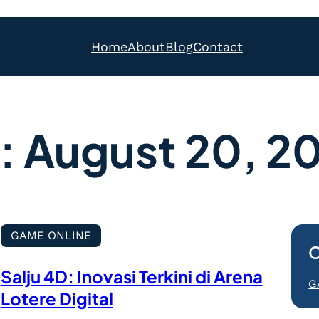
Home
About
Blog
Contact
:
August 20, 2
GAME ONLINE
C
Salju 4D: Inovasi Terkini di Arena
G
Lotere Digital