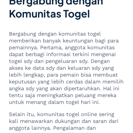
Bergabung dengan
Komunitas Togel
Bergabung dengan komunitas togel
memberikan banyak keuntungan bagi para
pemainnya. Pertama, anggota komunitas
dapat berbagi informasi terkini mengenai
togel sdy dan pengeluaran sdy. Dengan
akses ke data sdy dan keluaran sdy yang
lebih lengkap, para pemain bisa membuat
keputusan yang lebih cerdas dalam memilih
angka sdy yang akan dipertaruhkan. Hal ini
tentu saja meningkatkan peluang mereka
untuk menang dalam togel hari ini.
Selain itu, komunitas togel online sering
kali menawarkan dukungan dan saran dari
anggota lainnya. Pengalaman dan