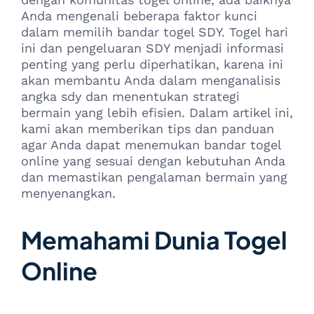
Anda mengenali beberapa faktor kunci
dalam memilih bandar togel SDY. Togel hari
ini dan pengeluaran SDY menjadi informasi
penting yang perlu diperhatikan, karena ini
akan membantu Anda dalam menganalisis
angka sdy dan menentukan strategi
bermain yang lebih efisien. Dalam artikel ini,
kami akan memberikan tips dan panduan
agar Anda dapat menemukan bandar togel
online yang sesuai dengan kebutuhan Anda
dan memastikan pengalaman bermain yang
menyenangkan.
Memahami Dunia Togel
Online