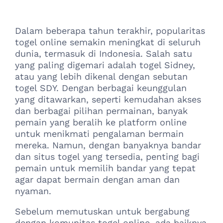
Dalam beberapa tahun terakhir, popularitas
togel online semakin meningkat di seluruh
dunia, termasuk di Indonesia. Salah satu
yang paling digemari adalah togel Sidney,
atau yang lebih dikenal dengan sebutan
togel SDY. Dengan berbagai keunggulan
yang ditawarkan, seperti kemudahan akses
dan berbagai pilihan permainan, banyak
pemain yang beralih ke platform online
untuk menikmati pengalaman bermain
mereka. Namun, dengan banyaknya bandar
dan situs togel yang tersedia, penting bagi
pemain untuk memilih bandar yang tepat
agar dapat bermain dengan aman dan
nyaman.
Sebelum memutuskan untuk bergabung
dengan komunitas togel online, ada baiknya