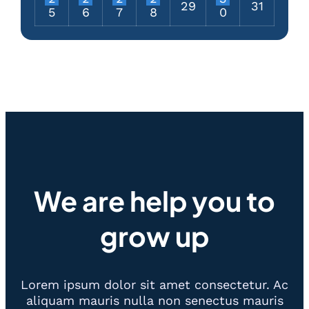
29
31
5
6
7
8
0
We are help you to
grow up
Lorem ipsum dolor sit amet consectetur. Ac
aliquam mauris nulla non senectus mauris