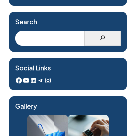
Search
Social Links
Facebook
YouTube
LinkedIn
Telegram
Instagram
Gallery