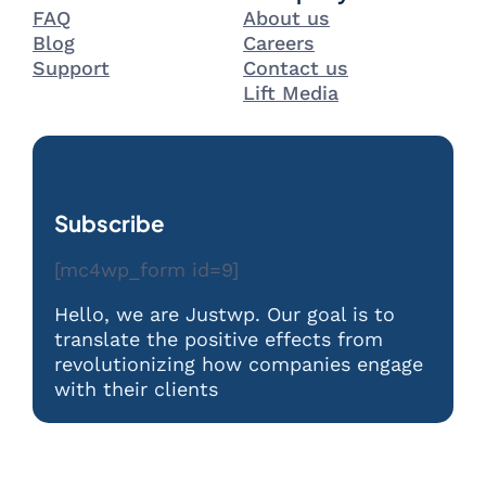
FAQ
About us
Blog
Careers
Support
Contact us
Lift Media
Subscribe
[mc4wp_form id=9]
Hello, we are Justwp. Our goal is to
translate the positive effects from
revolutionizing how companies engage
with their clients