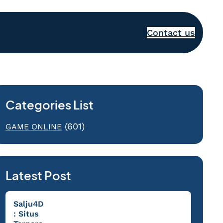
Contact us
Categories List
(601)
GAME ONLINE
Latest Post
Salju4D
: Situs