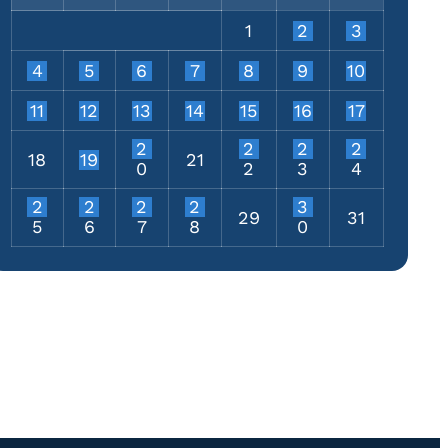
1
2
3
4
5
6
7
8
9
10
11
12
13
14
15
16
17
2
2
2
2
18
19
21
0
2
3
4
2
2
2
2
3
29
31
5
6
7
8
0