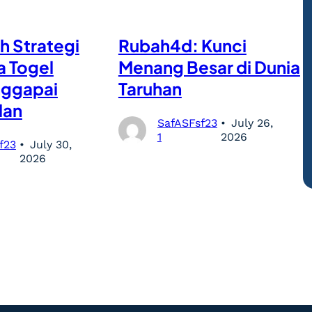
 Strategi
Rubah4d: Kunci
 Togel
Menang Besar di Dunia
nggapai
Taruhan
lan
SafASFsf23
July 26,
1
2026
f23
July 30,
2026