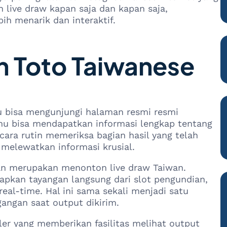
n live draw kapan saja dan kapan saja,
ih menarik dan interaktif.
n Toto Taiwanese
u bisa mengunjungi halaman resmi resmi
amu bisa mendapatkan informasi lengkap tentang
cara rutin memeriksa bagian hasil yang telah
k melewatkan informasi krusial.
kan merupakan menonton live draw Taiwan.
apkan tayangan langsung dari slot pengundian,
eal-time. Hal ini sama sekali menjadi satu
angan saat output dikirim.
ler yang memberikan fasilitas melihat output