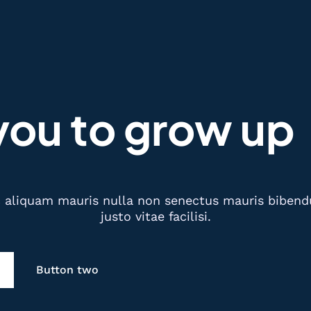
you to grow up
aliquam mauris nulla non senectus mauris bibendum
justo vitae facilisi.
Button two