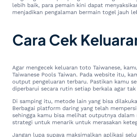
lebih baik, para pemain kini dapat menyaksika
menjadikan pengalaman bermain togel jauh leb
Cara Cek Keluara
Agar mengecek keluaran toto Taiwanese, kam
Taiwanese Pools Taiwan. Pada website itu, k
output pengeluaran terbaru. Pastikan kamu se
diperbarui secara rutin setiap berkala agar ta
Di samping itu, metode lain yang bisa dilaku
Berbagai platform daring yang telah mempersi
sehingga kamu bisa melihat outputnya dalam r
strategi untuk menarik untuk merasakan keteg
Jangan lupa supaya maksimalkan aplikasi selu