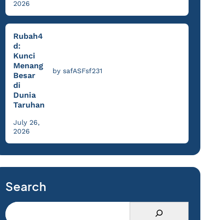
2026
Rubah4
d:
Kunci
Menang
by safASFsf231
Besar
di
Dunia
Taruhan
July 26,
2026
Search