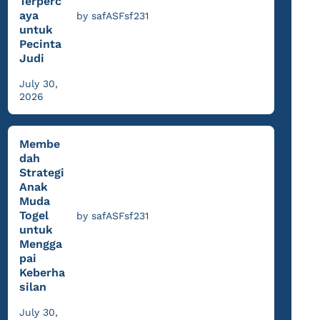
Terperc
aya
by safASFsf231
untuk
Pecinta
Judi
July 30,
2026
Membe
dah
Strategi
Anak
Muda
Togel
by safASFsf231
untuk
Mengga
pai
Keberha
silan
July 30,