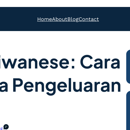
Home
About
Blog
Contact
aiwanese: Cara
a Pengeluaran
NE