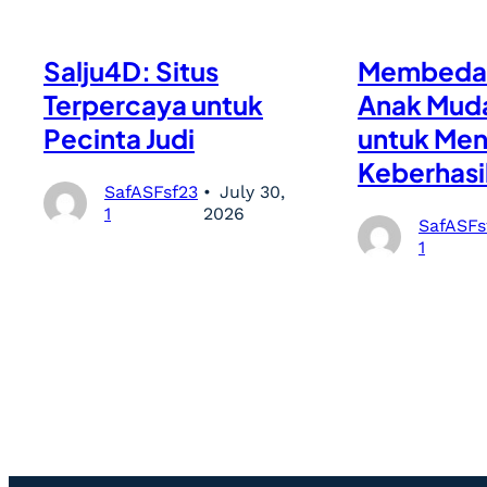
Salju4D: Situs
Membedah
Terpercaya untuk
Anak Muda
Pecinta Judi
untuk Me
Keberhasi
SafASFsf23
July 30,
1
2026
SafASFs
1