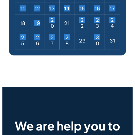
11
12
13
14
15
16
17
2
2
2
2
18
19
21
0
2
3
4
2
2
2
2
3
29
31
5
6
7
8
0
We are help you to