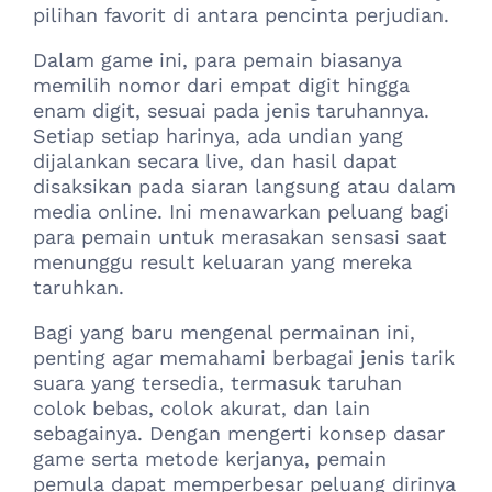
pilihan favorit di antara pencinta perjudian.
Dalam game ini, para pemain biasanya
memilih nomor dari empat digit hingga
enam digit, sesuai pada jenis taruhannya.
Setiap setiap harinya, ada undian yang
dijalankan secara live, dan hasil dapat
disaksikan pada siaran langsung atau dalam
media online. Ini menawarkan peluang bagi
para pemain untuk merasakan sensasi saat
menunggu result keluaran yang mereka
taruhkan.
Bagi yang baru mengenal permainan ini,
penting agar memahami berbagai jenis tarik
suara yang tersedia, termasuk taruhan
colok bebas, colok akurat, dan lain
sebagainya. Dengan mengerti konsep dasar
game serta metode kerjanya, pemain
pemula dapat memperbesar peluang dirinya