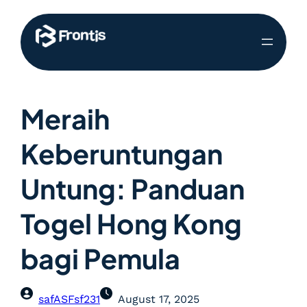
Meraih
Keberuntungan
Untung: Panduan
Togel Hong Kong
bagi Pemula
safASFsf231
August 17, 2025