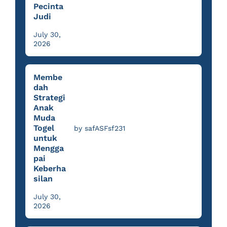
Pecinta
Judi
July 30,
2026
Membe
dah
Strategi
Anak
Muda
Togel
by safASFsf231
untuk
Mengga
pai
Keberha
silan
July 30,
2026