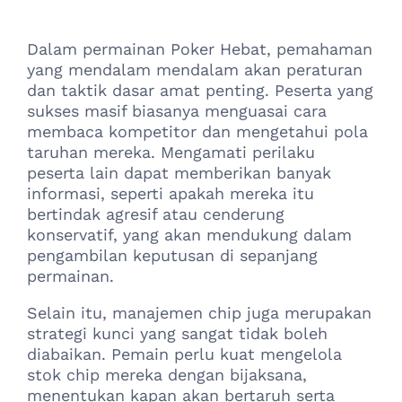
Dalam permainan Poker Hebat, pemahaman
yang mendalam mendalam akan peraturan
dan taktik dasar amat penting. Peserta yang
sukses masif biasanya menguasai cara
membaca kompetitor dan mengetahui pola
taruhan mereka. Mengamati perilaku
peserta lain dapat memberikan banyak
informasi, seperti apakah mereka itu
bertindak agresif atau cenderung
konservatif, yang akan mendukung dalam
pengambilan keputusan di sepanjang
permainan.
Selain itu, manajemen chip juga merupakan
strategi kunci yang sangat tidak boleh
diabaikan. Pemain perlu kuat mengelola
stok chip mereka dengan bijaksana,
menentukan kapan akan bertaruh serta