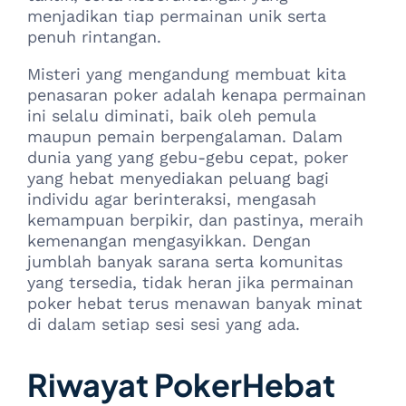
menjadikan tiap permainan unik serta
penuh rintangan.
Misteri yang mengandung membuat kita
penasaran poker adalah kenapa permainan
ini selalu diminati, baik oleh pemula
maupun pemain berpengalaman. Dalam
dunia yang yang gebu-gebu cepat, poker
yang hebat menyediakan peluang bagi
individu agar berinteraksi, mengasah
kemampuan berpikir, dan pastinya, meraih
kemenangan mengasyikkan. Dengan
jumblah banyak sarana serta komunitas
yang tersedia, tidak heran jika permainan
poker hebat terus menawan banyak minat
di dalam setiap sesi sesi yang ada.
Riwayat PokerHebat