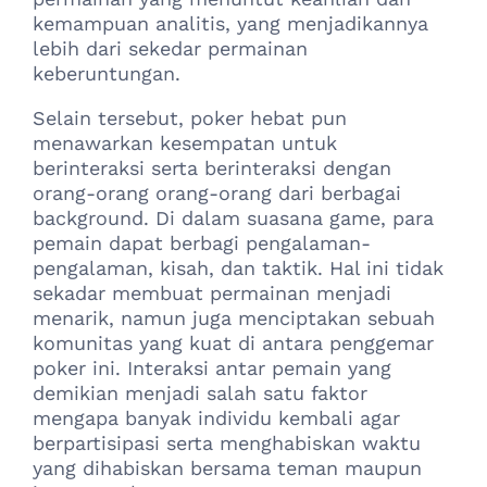
kemampuan analitis, yang menjadikannya
lebih dari sekedar permainan
keberuntungan.
Selain tersebut, poker hebat pun
menawarkan kesempatan untuk
berinteraksi serta berinteraksi dengan
orang-orang orang-orang dari berbagai
background. Di dalam suasana game, para
pemain dapat berbagi pengalaman-
pengalaman, kisah, dan taktik. Hal ini tidak
sekadar membuat permainan menjadi
menarik, namun juga menciptakan sebuah
komunitas yang kuat di antara penggemar
poker ini. Interaksi antar pemain yang
demikian menjadi salah satu faktor
mengapa banyak individu kembali agar
berpartisipasi serta menghabiskan waktu
yang dihabiskan bersama teman maupun