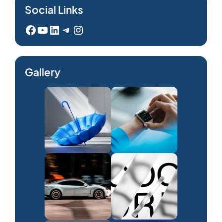
Social Links
Facebook
YouTube
LinkedIn
Telegram
Instagram
Gallery