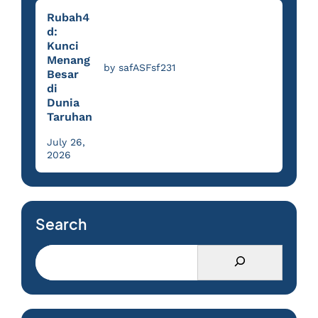
Rubah4
d:
Kunci
Menang
by safASFsf231
Besar
di
Dunia
Taruhan
July 26,
2026
Search