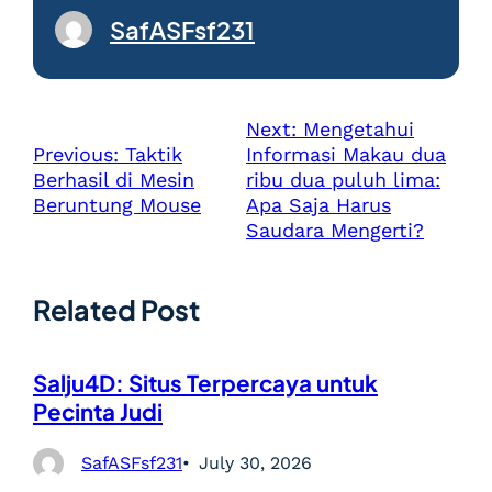
SafASFsf231
Next:
Mengetahui
Previous:
Taktik
Informasi Makau dua
Berhasil di Mesin
ribu dua puluh lima:
Beruntung Mouse
Apa Saja Harus
Saudara Mengerti?
Related Post
Salju4D: Situs Terpercaya untuk
Pecinta Judi
SafASFsf231
July 30, 2026