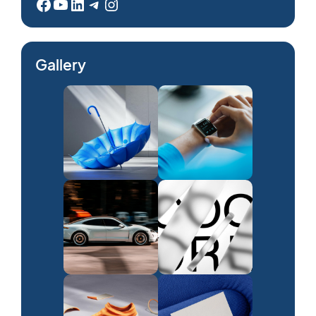
Facebook
YouTube
LinkedIn
Telegram
Instagram
Gallery