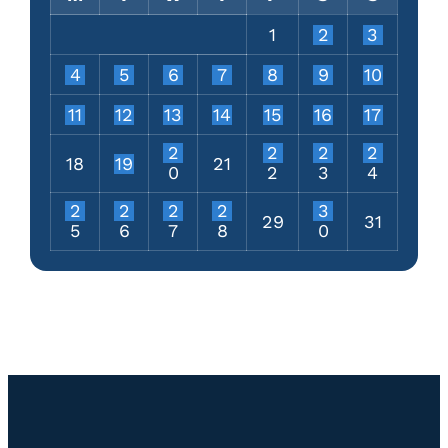
1
2
3
4
5
6
7
8
9
10
11
12
13
14
15
16
17
2
2
2
2
18
19
21
0
2
3
4
2
2
2
2
3
29
31
5
6
7
8
0