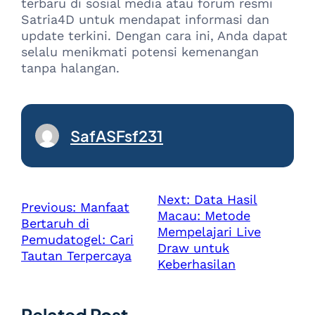
terbaru di sosial media atau forum resmi
Satria4D untuk mendapat informasi dan
update terkini. Dengan cara ini, Anda dapat
selalu menikmati potensi kemenangan
tanpa halangan.
SafASFsf231
Next:
Data Hasil
Previous:
Manfaat
Macau: Metode
Bertaruh di
Mempelajari Live
Pemudatogel: Cari
Draw untuk
Tautan Terpercaya
Keberhasilan
Related Post