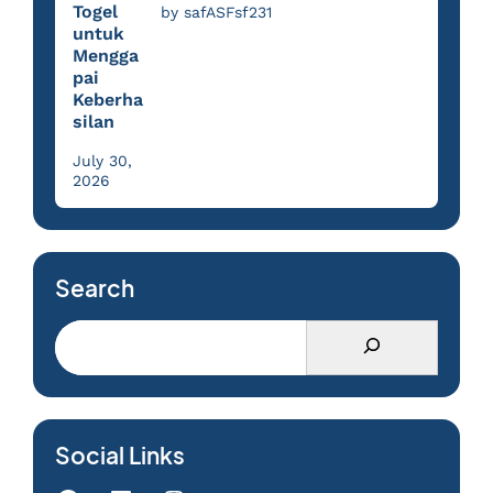
Togel
by safASFsf231
untuk
Mengga
pai
Keberha
silan
July 30,
2026
Search
Social Links