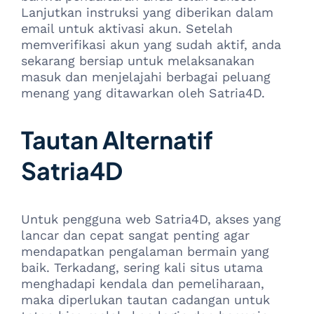
Lanjutkan instruksi yang diberikan dalam
email untuk aktivasi akun. Setelah
memverifikasi akun yang sudah aktif, anda
sekarang bersiap untuk melaksanakan
masuk dan menjelajahi berbagai peluang
menang yang ditawarkan oleh Satria4D.
Tautan Alternatif
Satria4D
Untuk pengguna web Satria4D, akses yang
lancar dan cepat sangat penting agar
mendapatkan pengalaman bermain yang
baik. Terkadang, sering kali situs utama
menghadapi kendala dan pemeliharaan,
maka diperlukan tautan cadangan untuk