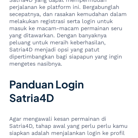
perjalanan ke platform ini. Bergabunglah
secepatnya, dan rasakan kemudahan dalam
melakukan registrasi serta login untuk
masuk ke macam-macam permainan seru
yang ditawarkan. Dengan banyaknya
peluang untuk meraih keberhasilan,
Satria4D menjadi opsi yang patut
dipertimbangkan bagi siapapun yang ingin
mengetes nasibnya.
Panduan Login
Satria4D
Agar mengawali kesan permainan di
Satria4D, tahap awal yang perlu perlu kamu
siapkan adalah menjalankan login ke profil