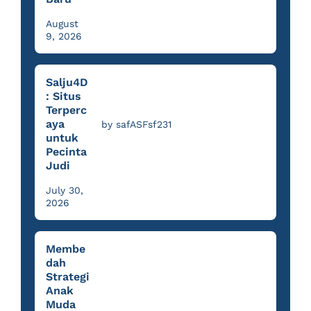
August
9, 2026
Salju4D
: Situs
Terperc
aya
by safASFsf231
untuk
Pecinta
Judi
July 30,
2026
Membe
dah
Strategi
Anak
Muda