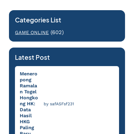
Categories List
(602)
GAME ONLINE
Latest Post
Menero
pong
Ramala
n Togel
Hongko
ng HK:
by safASFsf231
Data
Hasil
HKG
Paling
Baru