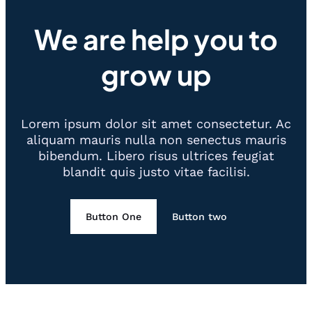
We are help you to
grow up
Lorem ipsum dolor sit amet consectetur. Ac
aliquam mauris nulla non senectus mauris
bibendum. Libero risus ultrices feugiat
blandit quis justo vitae facilisi.
Button One
Button two