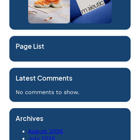
Page List
Latest Comments
No comments to show.
Archives
August 2026
July 2026