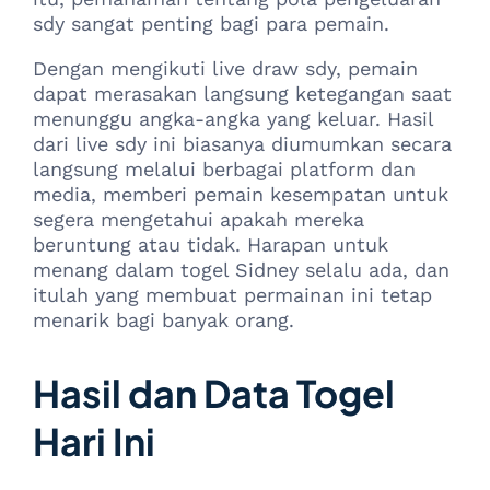
sdy sangat penting bagi para pemain.
Dengan mengikuti live draw sdy, pemain
dapat merasakan langsung ketegangan saat
menunggu angka-angka yang keluar. Hasil
dari live sdy ini biasanya diumumkan secara
langsung melalui berbagai platform dan
media, memberi pemain kesempatan untuk
segera mengetahui apakah mereka
beruntung atau tidak. Harapan untuk
menang dalam togel Sidney selalu ada, dan
itulah yang membuat permainan ini tetap
menarik bagi banyak orang.
Hasil dan Data Togel
Hari Ini