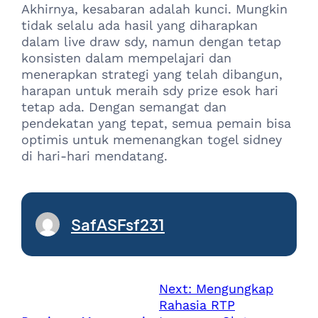
Akhirnya, kesabaran adalah kunci. Mungkin
tidak selalu ada hasil yang diharapkan
dalam live draw sdy, namun dengan tetap
konsisten dalam mempelajari dan
menerapkan strategi yang telah dibangun,
harapan untuk meraih sdy prize esok hari
tetap ada. Dengan semangat dan
pendekatan yang tepat, semua pemain bisa
optimis untuk memenangkan togel sidney
di hari-hari mendatang.
SafASFsf231
Next:
Mengungkap
Rahasia RTP