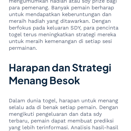
mengumumkan hadiah atau sdy prize bagi
para pemenang. Banyak pemain berharap
untuk mendapatkan keberuntungan dan
meraih hadiah yang ditawarkan. Dengan
berfokus pada keluaran SDY, para pencinta
togel terus meningkatkan strategi mereka
untuk meraih kemenangan di setiap sesi
permainan.
Harapan dan Strategi
Menang Besok
Dalam dunia togel, harapan untuk menang
selalu ada di benak setiap pemain. Dengan
mengikuti pengeluaran dan data sdy
terbaru, pemain dapat membuat prediksi
yang lebih terinformasi. Analisis hasil-hasil