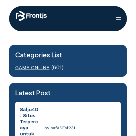
Categories List
(601)
GAME ONLINE
Latest Post
Salju4D
: Situs
Terperc
aya
by safASFsf231
untuk