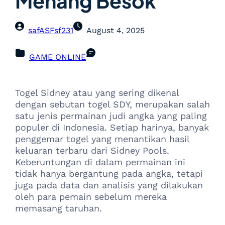
Menang Besok
safASFsf231
August 4, 2025
GAME ONLINE
Togel Sidney atau yang sering dikenal
dengan sebutan togel SDY, merupakan salah
satu jenis permainan judi angka yang paling
populer di Indonesia. Setiap harinya, banyak
penggemar togel yang menantikan hasil
keluaran terbaru dari Sidney Pools.
Keberuntungan di dalam permainan ini
tidak hanya bergantung pada angka, tetapi
juga pada data dan analisis yang dilakukan
oleh para pemain sebelum mereka
memasang taruhan.