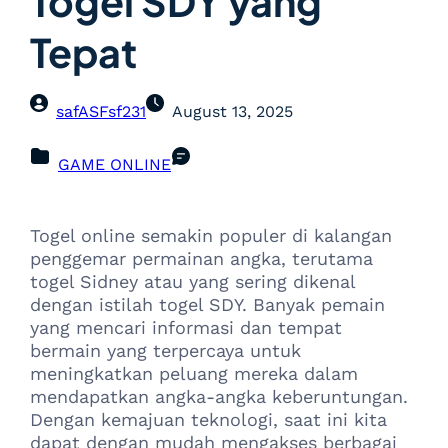
Togel SDY yang
Tepat
safASFsf231
August 13, 2025
GAME ONLINE
Togel online semakin populer di kalangan
penggemar permainan angka, terutama
togel Sidney atau yang sering dikenal
dengan istilah togel SDY. Banyak pemain
yang mencari informasi dan tempat
bermain yang terpercaya untuk
meningkatkan peluang mereka dalam
mendapatkan angka-angka keberuntungan.
Dengan kemajuan teknologi, saat ini kita
dapat dengan mudah mengakses berbagai