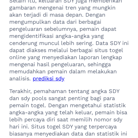
Selain itu, keluaran SDY juga memberikan
gambaran mengenai tren yang mungkin
akan terjadi di masa depan. Dengan
mengumpulkan data dari berbagai
pengeluaran sebelumnya, pemain dapat
mengidentifikasi angka-angka yang
cenderung muncul lebih sering. Data SDY ini
dapat diakses melalui berbagai situs togel
online yang menyediakan laporan lengkap
mengenai hasil pengeluaran, sehingga
memudahkan pemain dalam melakukan
analisis.
prediksi sdy
Terakhir, pemahaman tentang angka SDY
dan sdy pools sangat penting bagi para
pemain togel. Dengan mengetahui statistik
angka-angka yang telah keluar, pemain bisa
lebih percaya diri saat memilih nomor sdy
hari ini. Situs togel SDY yang terpercaya
biasanya menyediakan data dan statistik ini