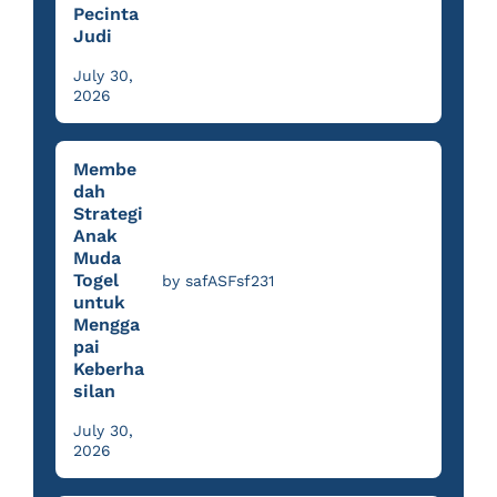
Pecinta
Judi
July 30,
2026
Membe
dah
Strategi
Anak
Muda
Togel
by safASFsf231
untuk
Mengga
pai
Keberha
silan
July 30,
2026