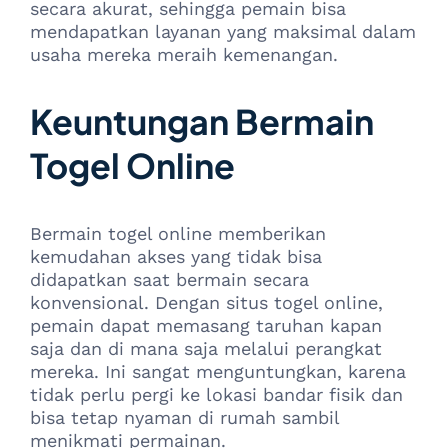
secara akurat, sehingga pemain bisa
mendapatkan layanan yang maksimal dalam
usaha mereka meraih kemenangan.
Keuntungan Bermain
Togel Online
Bermain togel online memberikan
kemudahan akses yang tidak bisa
didapatkan saat bermain secara
konvensional. Dengan situs togel online,
pemain dapat memasang taruhan kapan
saja dan di mana saja melalui perangkat
mereka. Ini sangat menguntungkan, karena
tidak perlu pergi ke lokasi bandar fisik dan
bisa tetap nyaman di rumah sambil
menikmati permainan.