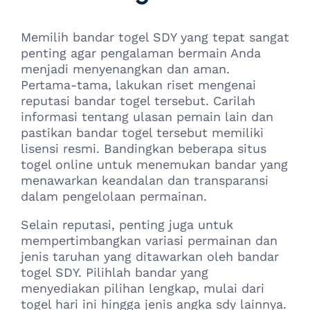
Memilih bandar togel SDY yang tepat sangat
penting agar pengalaman bermain Anda
menjadi menyenangkan dan aman.
Pertama-tama, lakukan riset mengenai
reputasi bandar togel tersebut. Carilah
informasi tentang ulasan pemain lain dan
pastikan bandar togel tersebut memiliki
lisensi resmi. Bandingkan beberapa situs
togel online untuk menemukan bandar yang
menawarkan keandalan dan transparansi
dalam pengelolaan permainan.
Selain reputasi, penting juga untuk
mempertimbangkan variasi permainan dan
jenis taruhan yang ditawarkan oleh bandar
togel SDY. Pilihlah bandar yang
menyediakan pilihan lengkap, mulai dari
togel hari ini hingga jenis angka sdy lainnya.