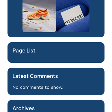
Page List
Latest Comments
No comments to show.
Archives