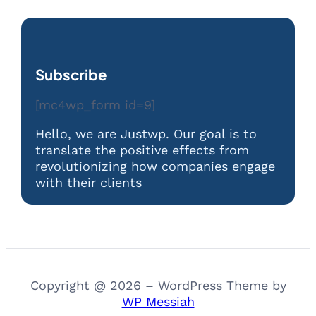
Subscribe
[mc4wp_form id=9]
Hello, we are Justwp. Our goal is to
translate the positive effects from
revolutionizing how companies engage
with their clients
Copyright @ 2026 – WordPress Theme by
WP Messiah