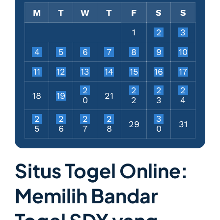
M
T
W
T
F
S
S
1
2
3
4
5
6
7
8
9
10
11
12
13
14
15
16
17
2
2
2
2
18
19
21
0
2
3
4
2
2
2
2
3
29
31
5
6
7
8
0
Situs Togel Online:
Memilih Bandar