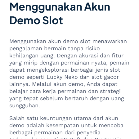
Menggunakan Akun
Demo Slot
Menggunakan akun demo slot menawarkan
pengalaman bermain tanpa risiko
kehilangan uang. Dengan akurasi dan fitur
yang mirip dengan permainan nyata, pemain
dapat mengeksplorasi berbagai jenis slot
demo seperti Lucky Neko dan slot gacor
lainnya. Melalui akun demo, Anda dapat
belajar cara kerja permainan dan strategi
yang tepat sebelum bertaruh dengan uang
sungguhan.
Salah satu keuntungan utama dari akun
demo adalah kesempatan untuk mencoba
berbagai permainan dari penyedia