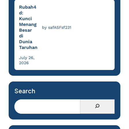
Rubah4
d:
Kunci
Menang
by safASFsf231
Besar
di
Dunia
Taruhan
July 26,
2026
Search