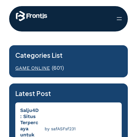
Categories List
(601)
GAME ONLINE
Latest Post
Salju4D
: Situs
Terperc
aya
by safASFsf231
untuk