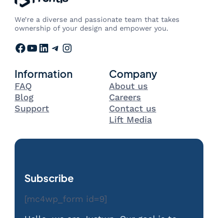
We’re a diverse and passionate team that takes
ownership of your design and empower you.
Facebook
YouTube
LinkedIn
Telegram
Instagram
Information
Company
FAQ
About us
Blog
Careers
Support
Contact us
Lift Media
Subscribe
[mc4wp_form id=9]