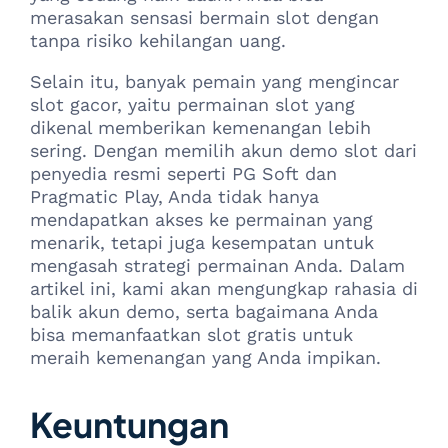
merasakan sensasi bermain slot dengan
tanpa risiko kehilangan uang.
Selain itu, banyak pemain yang mengincar
slot gacor, yaitu permainan slot yang
dikenal memberikan kemenangan lebih
sering. Dengan memilih akun demo slot dari
penyedia resmi seperti PG Soft dan
Pragmatic Play, Anda tidak hanya
mendapatkan akses ke permainan yang
menarik, tetapi juga kesempatan untuk
mengasah strategi permainan Anda. Dalam
artikel ini, kami akan mengungkap rahasia di
balik akun demo, serta bagaimana Anda
bisa memanfaatkan slot gratis untuk
meraih kemenangan yang Anda impikan.
Keuntungan