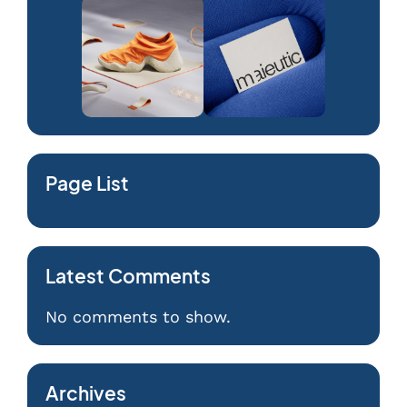
Page List
Latest Comments
No comments to show.
Archives