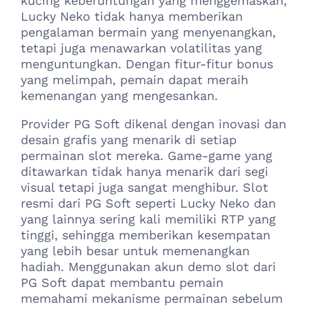
kucing keberuntungan yang menggemaskan,
Lucky Neko tidak hanya memberikan
pengalaman bermain yang menyenangkan,
tetapi juga menawarkan volatilitas yang
menguntungkan. Dengan fitur-fitur bonus
yang melimpah, pemain dapat meraih
kemenangan yang mengesankan.
Provider PG Soft dikenal dengan inovasi dan
desain grafis yang menarik di setiap
permainan slot mereka. Game-game yang
ditawarkan tidak hanya menarik dari segi
visual tetapi juga sangat menghibur. Slot
resmi dari PG Soft seperti Lucky Neko dan
yang lainnya sering kali memiliki RTP yang
tinggi, sehingga memberikan kesempatan
yang lebih besar untuk memenangkan
hadiah. Menggunakan akun demo slot dari
PG Soft dapat membantu pemain
memahami mekanisme permainan sebelum