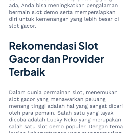
ada, Anda bisa meningkatkan pengalaman
bermain slot demo serta mempersiapkan
diri untuk kemenangan yang lebih besar di
slot gacor.
Rekomendasi Slot
Gacor dan Provider
Terbaik
Dalam dunia permainan slot, menemukan
slot gacor yang menawarkan peluang
menang tinggi adalah hal yang sangat dicari
oleh para pemain. Salah satu yang layak
dicoba adalah Lucky Neko yang merupakan
salah satu slot demo populer. Dengan tema