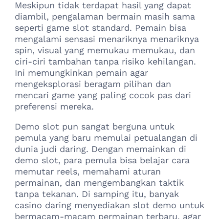
Meskipun tidak terdapat hasil yang dapat
diambil, pengalaman bermain masih sama
seperti game slot standard. Pemain bisa
mengalami sensasi menariknya menariknya
spin, visual yang memukau memukau, dan
ciri-ciri tambahan tanpa risiko kehilangan.
Ini memungkinkan pemain agar
mengeksplorasi beragam pilihan dan
mencari game yang paling cocok pas dari
preferensi mereka.
Demo slot pun sangat berguna untuk
pemula yang baru memulai petualangan di
dunia judi daring. Dengan memainkan di
demo slot, para pemula bisa belajar cara
memutar reels, memahami aturan
permainan, dan mengembangkan taktik
tanpa tekanan. Di samping itu, banyak
casino daring menyediakan slot demo untuk
bermacam-macam permainan terbaru, agar