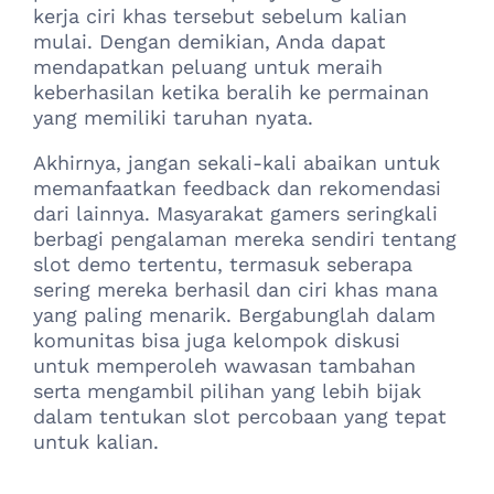
kerja ciri khas tersebut sebelum kalian
mulai. Dengan demikian, Anda dapat
mendapatkan peluang untuk meraih
keberhasilan ketika beralih ke permainan
yang memiliki taruhan nyata.
Akhirnya, jangan sekali-kali abaikan untuk
memanfaatkan feedback dan rekomendasi
dari lainnya. Masyarakat gamers seringkali
berbagi pengalaman mereka sendiri tentang
slot demo tertentu, termasuk seberapa
sering mereka berhasil dan ciri khas mana
yang paling menarik. Bergabunglah dalam
komunitas bisa juga kelompok diskusi
untuk memperoleh wawasan tambahan
serta mengambil pilihan yang lebih bijak
dalam tentukan slot percobaan yang tepat
untuk kalian.