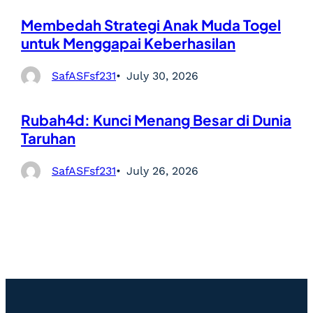
Membedah Strategi Anak Muda Togel
untuk Menggapai Keberhasilan
SafASFsf231
July 30, 2026
Rubah4d: Kunci Menang Besar di Dunia
Taruhan
SafASFsf231
July 26, 2026