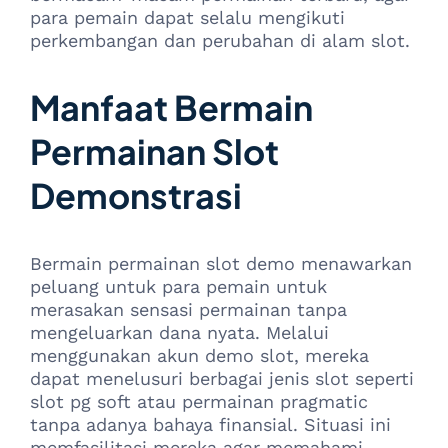
para pemain dapat selalu mengikuti
perkembangan dan perubahan di alam slot.
Manfaat Bermain
Permainan Slot
Demonstrasi
Bermain permainan slot demo menawarkan
peluang untuk para pemain untuk
merasakan sensasi permainan tanpa
mengeluarkan dana nyata. Melalui
menggunakan akun demo slot, mereka
dapat menelusuri berbagai jenis slot seperti
slot pg soft atau permainan pragmatic
tanpa adanya bahaya finansial. Situasi ini
memfasilitasi mereka agar memahami