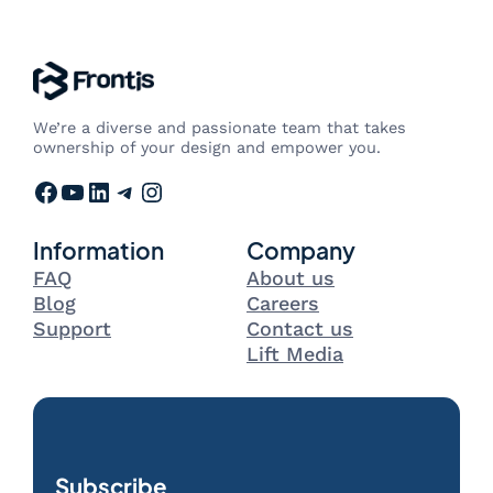
We’re a diverse and passionate team that takes
ownership of your design and empower you.
Facebook
YouTube
LinkedIn
Telegram
Instagram
Information
Company
FAQ
About us
Blog
Careers
Support
Contact us
Lift Media
Subscribe