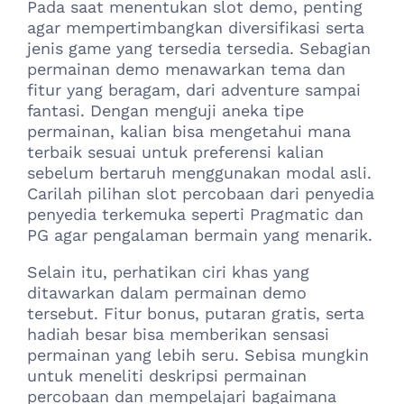
Pada saat menentukan slot demo, penting
agar mempertimbangkan diversifikasi serta
jenis game yang tersedia tersedia. Sebagian
permainan demo menawarkan tema dan
fitur yang beragam, dari adventure sampai
fantasi. Dengan menguji aneka tipe
permainan, kalian bisa mengetahui mana
terbaik sesuai untuk preferensi kalian
sebelum bertaruh menggunakan modal asli.
Carilah pilihan slot percobaan dari penyedia
penyedia terkemuka seperti Pragmatic dan
PG agar pengalaman bermain yang menarik.
Selain itu, perhatikan ciri khas yang
ditawarkan dalam permainan demo
tersebut. Fitur bonus, putaran gratis, serta
hadiah besar bisa memberikan sensasi
permainan yang lebih seru. Sebisa mungkin
untuk meneliti deskripsi permainan
percobaan dan mempelajari bagaimana