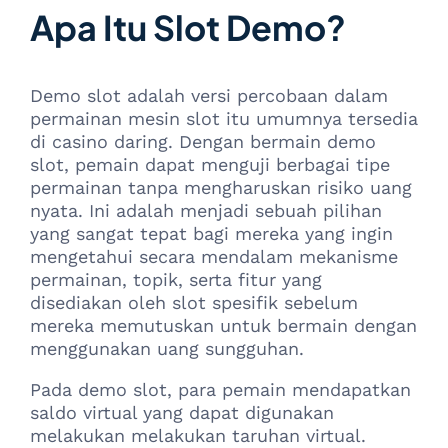
Apa Itu Slot Demo?
Demo slot adalah versi percobaan dalam
permainan mesin slot itu umumnya tersedia
di casino daring. Dengan bermain demo
slot, pemain dapat menguji berbagai tipe
permainan tanpa mengharuskan risiko uang
nyata. Ini adalah menjadi sebuah pilihan
yang sangat tepat bagi mereka yang ingin
mengetahui secara mendalam mekanisme
permainan, topik, serta fitur yang
disediakan oleh slot spesifik sebelum
mereka memutuskan untuk bermain dengan
menggunakan uang sungguhan.
Pada demo slot, para pemain mendapatkan
saldo virtual yang dapat digunakan
melakukan melakukan taruhan virtual.