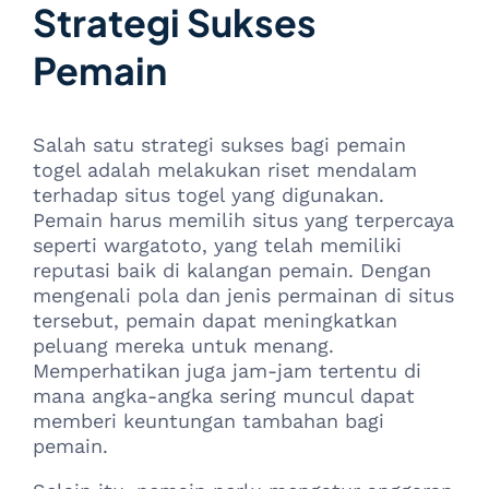
Strategi Sukses
Pemain
Salah satu strategi sukses bagi pemain
togel adalah melakukan riset mendalam
terhadap situs togel yang digunakan.
Pemain harus memilih situs yang terpercaya
seperti wargatoto, yang telah memiliki
reputasi baik di kalangan pemain. Dengan
mengenali pola dan jenis permainan di situs
tersebut, pemain dapat meningkatkan
peluang mereka untuk menang.
Memperhatikan juga jam-jam tertentu di
mana angka-angka sering muncul dapat
memberi keuntungan tambahan bagi
pemain.