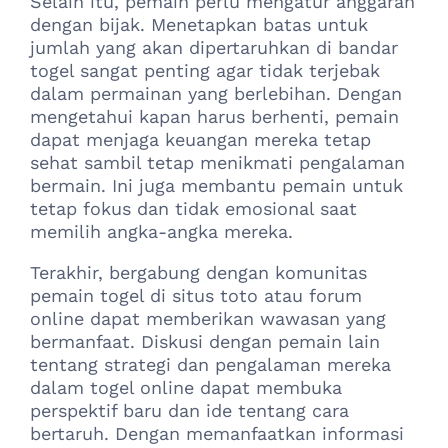
Selain itu, pemain perlu mengatur anggaran
dengan bijak. Menetapkan batas untuk
jumlah yang akan dipertaruhkan di bandar
togel sangat penting agar tidak terjebak
dalam permainan yang berlebihan. Dengan
mengetahui kapan harus berhenti, pemain
dapat menjaga keuangan mereka tetap
sehat sambil tetap menikmati pengalaman
bermain. Ini juga membantu pemain untuk
tetap fokus dan tidak emosional saat
memilih angka-angka mereka.
Terakhir, bergabung dengan komunitas
pemain togel di situs toto atau forum
online dapat memberikan wawasan yang
bermanfaat. Diskusi dengan pemain lain
tentang strategi dan pengalaman mereka
dalam togel online dapat membuka
perspektif baru dan ide tentang cara
bertaruh. Dengan memanfaatkan informasi