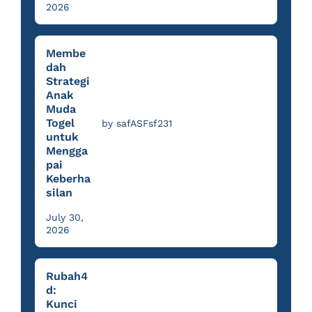
2026
Membe
dah
Strategi
Anak
Muda
Togel
by safASFsf231
untuk
Mengga
pai
Keberha
silan
July 30,
2026
Rubah4
d:
Kunci