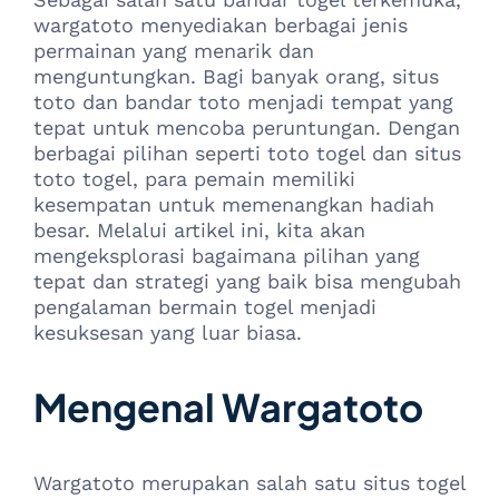
wargatoto menyediakan berbagai jenis
permainan yang menarik dan
menguntungkan. Bagi banyak orang, situs
toto dan bandar toto menjadi tempat yang
tepat untuk mencoba peruntungan. Dengan
berbagai pilihan seperti toto togel dan situs
toto togel, para pemain memiliki
kesempatan untuk memenangkan hadiah
besar. Melalui artikel ini, kita akan
mengeksplorasi bagaimana pilihan yang
tepat dan strategi yang baik bisa mengubah
pengalaman bermain togel menjadi
kesuksesan yang luar biasa.
Mengenal Wargatoto
Wargatoto merupakan salah satu situs togel