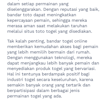
dalam setiap permainan yang
diselenggarakan. Dengan reputasi yang baik,
bandar toto dapat meningkatkan
kepercayaan pemain, sehingga mereka
merasa aman saat melakukan taruhan
melalui situs toto togel yang disediakan.
Tak kalah penting, bandar togel online
memberikan kemudahan akses bagi pemain
yang lebih memilih bermain dari rumah.
Dengan menggunakan teknologi, mereka
dapat menjangkau lebih banyak pemain dan
menyediakan produk togel yang bervariasi.
Hal ini tentunya berdampak positif bagi
industri togel secara keseluruhan, karena
semakin banyak orang yang tertarik dan
berpartisipasi dalam berbagai jenis
permainan togel yang ada.