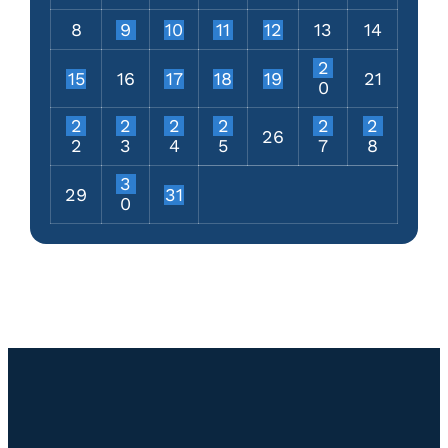
8
9
10
11
12
13
14
2
15
16
17
18
19
21
0
2
2
2
2
2
2
26
2
3
4
5
7
8
3
29
31
0