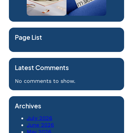
Page List
Latest Comments
No comments to show.
Archives
July 2026
June 2026
May 2026