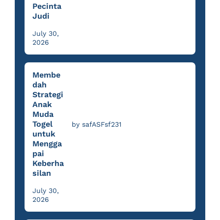
Pecinta
Judi
July 30,
2026
Membe
dah
Strategi
Anak
Muda
Togel
by safASFsf231
untuk
Mengga
pai
Keberha
silan
July 30,
2026