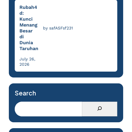
Rubah4
d:
Kunci
Menang
by safASFsf231
Besar
di
Dunia
Taruhan
July 26,
2026
Search