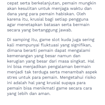
cepat serta berkelanjutan, pemain mungkin
akan kesulitan untuk menjaga waktu dan
dana yang para pemain habiskan. Oleh
karena itu, krusial bagi setiap pengguna
agar menetapkan batasan serta bermain
secara yang bertanggung jawab.
Di samping itu, game slot kuda juga sering
kali mempunyai fluktuasi yang signifikan,
dimana berarti pemain dapat mengalami
kemenangan yang besar namun dan
kerugian yang besar dari masa singkat. Hal
ini bisa menjadikan pengalaman bermain
menjadi tak terduga serta menambah aspek
stres untuk para pemain. Mengetahui risiko
ini adalah hal yang krusial supaya para
pemain bisa menikmati game secara cara
yang lebih dan aman.