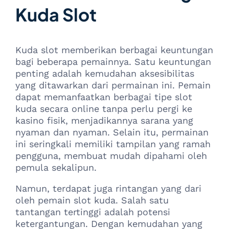
Kuda Slot
Kuda slot memberikan berbagai keuntungan
bagi beberapa pemainnya. Satu keuntungan
penting adalah kemudahan aksesibilitas
yang ditawarkan dari permainan ini. Pemain
dapat memanfaatkan berbagai tipe slot
kuda secara online tanpa perlu pergi ke
kasino fisik, menjadikannya sarana yang
nyaman dan nyaman. Selain itu, permainan
ini seringkali memiliki tampilan yang ramah
pengguna, membuat mudah dipahami oleh
pemula sekalipun.
Namun, terdapat juga rintangan yang dari
oleh pemain slot kuda. Salah satu
tantangan tertinggi adalah potensi
ketergantungan. Dengan kemudahan yang