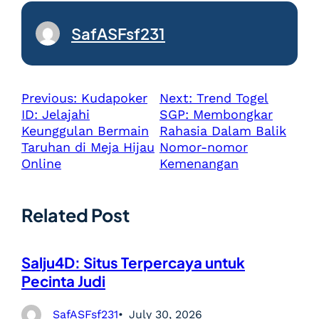
SafASFsf231
Previous:
Kudapoker
Next:
Trend Togel
ID: Jelajahi
SGP: Membongkar
Keunggulan Bermain
Rahasia Dalam Balik
Taruhan di Meja Hijau
Nomor-nomor
Online
Kemenangan
Related Post
Salju4D: Situs Terpercaya untuk
Pecinta Judi
SafASFsf231
July 30, 2026