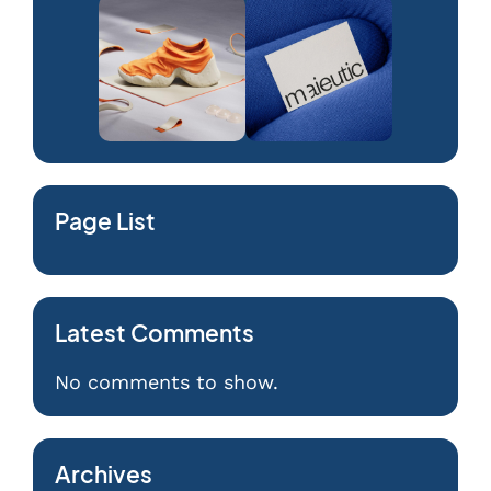
Page List
Latest Comments
No comments to show.
Archives