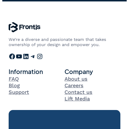
We’re a diverse and passionate team that takes
ownership of your design and empower you.
Facebook
YouTube
LinkedIn
Telegram
Instagram
Information
Company
FAQ
About us
Blog
Careers
Support
Contact us
Lift Media