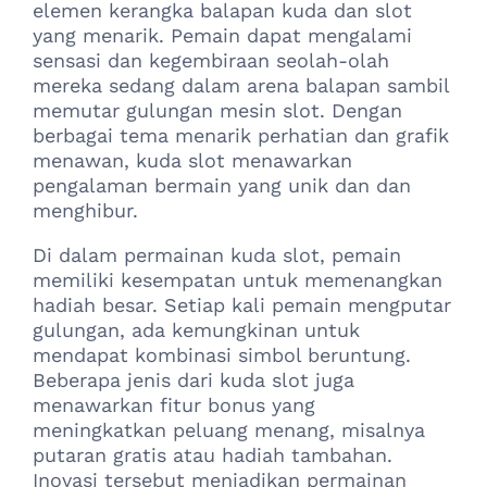
elemen kerangka balapan kuda dan slot
yang menarik. Pemain dapat mengalami
sensasi dan kegembiraan seolah-olah
mereka sedang dalam arena balapan sambil
memutar gulungan mesin slot. Dengan
berbagai tema menarik perhatian dan grafik
menawan, kuda slot menawarkan
pengalaman bermain yang unik dan dan
menghibur.
Di dalam permainan kuda slot, pemain
memiliki kesempatan untuk memenangkan
hadiah besar. Setiap kali pemain mengputar
gulungan, ada kemungkinan untuk
mendapat kombinasi simbol beruntung.
Beberapa jenis dari kuda slot juga
menawarkan fitur bonus yang
meningkatkan peluang menang, misalnya
putaran gratis atau hadiah tambahan.
Inovasi tersebut menjadikan permainan