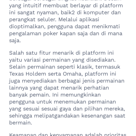
yang intuitif membuat berlayar di platform
ini sangat nyaman, baik2 di komputer dan
perangkat seluler. Melalui aplikasi
dioptimalkan, pengguna dapat menikmati
pengalaman poker kapan saja dan di mana
saja.
Salah satu fitur menarik di platform ini
yaitu variasi permainan yang disediakan.
Selain permainan seperti klasik, termasuk
Texas Holdem serta Omaha, platform ini
juga menyediakan berbagai jenis permainan
lainnya yang dapat menarik perhatian
banyak pemain. Ini memungkinkan
pengguna untuk menemukan permainan
yang sesuai sesuai gaya dan pilihan mereka,
sehingga melipatgandakan kesenangan saat
bermain.
Keamanan dan kenyamanan adalah prioritas