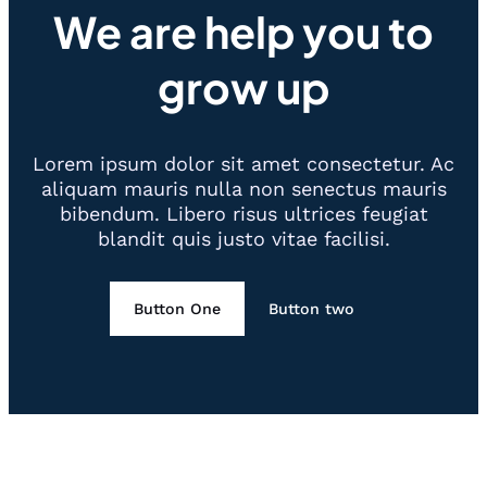
We are help you to
grow up
Lorem ipsum dolor sit amet consectetur. Ac
aliquam mauris nulla non senectus mauris
bibendum. Libero risus ultrices feugiat
blandit quis justo vitae facilisi.
Button One
Button two