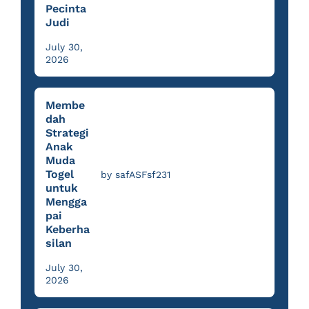
Pecinta
Judi
July 30,
2026
Membe
dah
Strategi
Anak
Muda
Togel
by safASFsf231
untuk
Mengga
pai
Keberha
silan
July 30,
2026