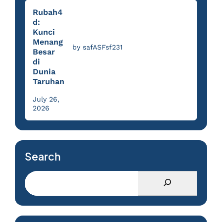
Rubah4
d:
Kunci
Menang
by safASFsf231
Besar
di
Dunia
Taruhan
July 26,
2026
Search