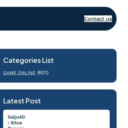
Contact us
Categories List
(601)
GAME ONLINE
Latest Post
Salju4D
: Situs