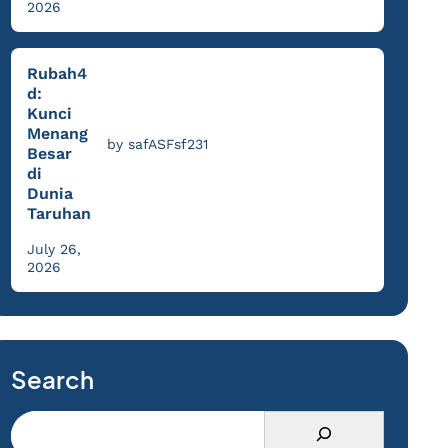
2026
Rubah4
d:
Kunci
Menang
by safASFsf231
Besar
di
Dunia
Taruhan
July 26,
2026
Search