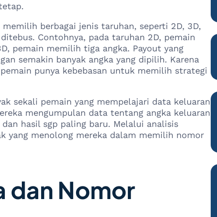
tetap.
emilih berbagai jenis taruhan, seperti 2D, 3D,
 ditebus. Contohnya, pada taruhan 2D, pemain
D, pemain memilih tiga angka. Payout yang
ngan semakin banyak angka yang dipilih. Karena
emain punya kebebasan untuk memilih strategi
yak sekali pemain yang mempelajari data keluaran
ereka mengumpulan data tentang angka keluaran
dan hasil sgp paling baru. Melalui analisis
rak yang menolong mereka dalam memilih nomor
a dan Nomor