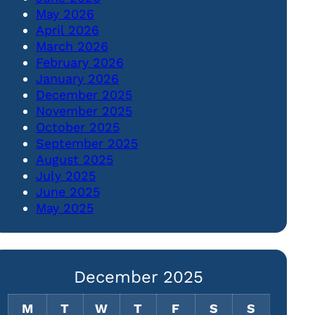
May 2026
April 2026
March 2026
February 2026
January 2026
December 2025
November 2025
October 2025
September 2025
August 2025
July 2025
June 2025
May 2025
December 2025
M
T
W
T
F
S
S