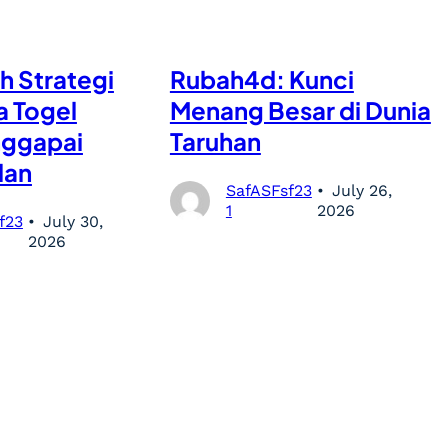
 Strategi
Rubah4d: Kunci
 Togel
Menang Besar di Dunia
nggapai
Taruhan
lan
SafASFsf23
July 26,
1
2026
f23
July 30,
2026