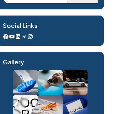
Social Links
Facebook
YouTube
LinkedIn
Telegram
Instagram
Gallery