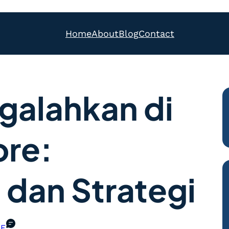
Home
About
Blog
Contact
alahkan di
ore:
dan Strategi
NE