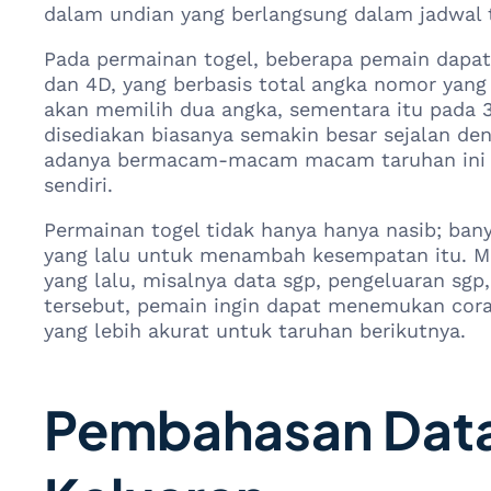
dalam undian yang berlangsung dalam jadwal 
Pada permainan togel, beberapa pemain dapat m
dan 4D, yang berbasis total angka nomor yang
akan memilih dua angka, sementara itu pada 3
disediakan biasanya semakin besar sejalan de
adanya bermacam-macam macam taruhan ini p
sendiri.
Permainan togel tidak hanya hanya nasib; ban
yang lalu untuk menambah kesempatan itu. M
yang lalu, misalnya data sgp, pengeluaran sgp, 
tersebut, pemain ingin dapat menemukan co
yang lebih akurat untuk taruhan berikutnya.
Pembahasan Dat