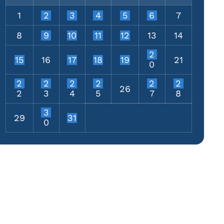
1
2
3
4
5
6
7
8
9
10
11
12
13
14
2
15
16
17
18
19
21
0
2
2
2
2
2
2
26
2
3
4
5
7
8
3
29
31
0