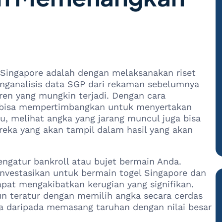
 Singapore adalah dengan melaksanakan riset
enganalisis data SGP dari rekaman sebelumnya
n yang mungkin terjadi. Dengan cara
 bisa mempertimbangkan untuk menyertakan
u, melihat angka yang jarang muncul juga bisa
ereka yang akan tampil dalam hasil yang akan
mengatur bankroll atau bujet bermain Anda.
nvestasikan untuk bermain togel Singapore dan
dapat mengakibatkan kerugian yang signifikan.
n teratur dengan memilih angka secara cerdas
na daripada memasang taruhan dengan nilai besar