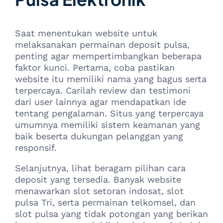
Saat menentukan website untuk
melaksanakan permainan deposit pulsa,
penting agar mempertimbangkan beberapa
faktor kunci. Pertama, coba pastikan
website itu memiliki nama yang bagus serta
terpercaya. Carilah review dan testimoni
dari user lainnya agar mendapatkan ide
tentang pengalaman. Situs yang terpercaya
umumnya memiliki sistem keamanan yang
baik beserta dukungan pelanggan yang
responsif.
Selanjutnya, lihat beragam pilihan cara
deposit yang tersedia. Banyak website
menawarkan slot setoran indosat, slot
pulsa Tri, serta permainan telkomsel, dan
slot pulsa yang tidak potongan yang berikan