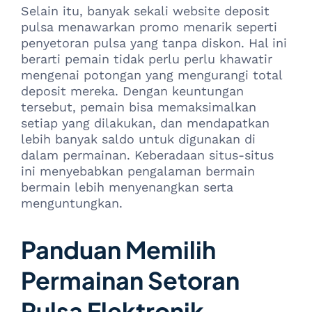
Selain itu, banyak sekali website deposit
pulsa menawarkan promo menarik seperti
penyetoran pulsa yang tanpa diskon. Hal ini
berarti pemain tidak perlu perlu khawatir
mengenai potongan yang mengurangi total
deposit mereka. Dengan keuntungan
tersebut, pemain bisa memaksimalkan
setiap yang dilakukan, dan mendapatkan
lebih banyak saldo untuk digunakan di
dalam permainan. Keberadaan situs-situs
ini menyebabkan pengalaman bermain
bermain lebih menyenangkan serta
menguntungkan.
Panduan Memilih
Permainan Setoran
Pulsa Elektronik