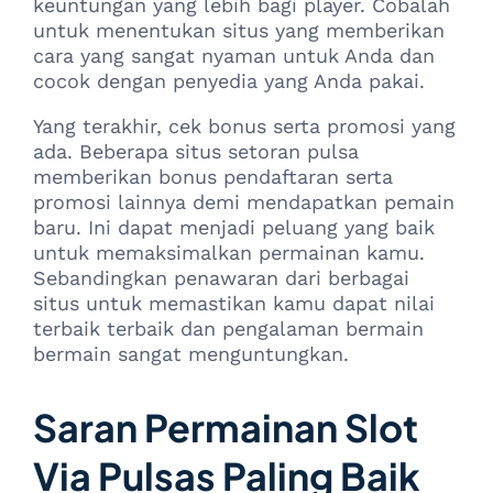
keuntungan yang lebih bagi player. Cobalah
untuk menentukan situs yang memberikan
cara yang sangat nyaman untuk Anda dan
cocok dengan penyedia yang Anda pakai.
Yang terakhir, cek bonus serta promosi yang
ada. Beberapa situs setoran pulsa
memberikan bonus pendaftaran serta
promosi lainnya demi mendapatkan pemain
baru. Ini dapat menjadi peluang yang baik
untuk memaksimalkan permainan kamu.
Sebandingkan penawaran dari berbagai
situs untuk memastikan kamu dapat nilai
terbaik terbaik dan pengalaman bermain
bermain sangat menguntungkan.
Saran Permainan Slot
Via Pulsas Paling Baik