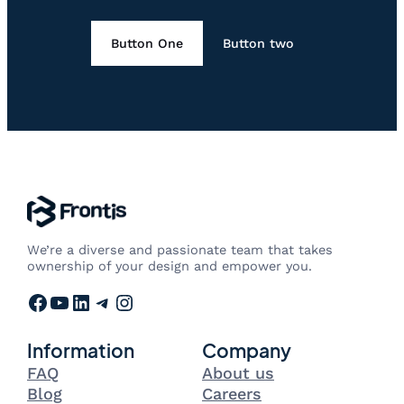
Button One
Button two
We’re a diverse and passionate team that takes
ownership of your design and empower you.
Facebook
YouTube
LinkedIn
Telegram
Instagram
Information
Company
FAQ
About us
Blog
Careers