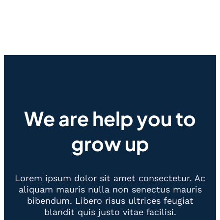
We are help you to
grow up
Lorem ipsum dolor sit amet consectetur. Ac
aliquam mauris nulla non senectus mauris
bibendum. Libero risus ultrices feugiat
blandit quis justo vitae facilisi.