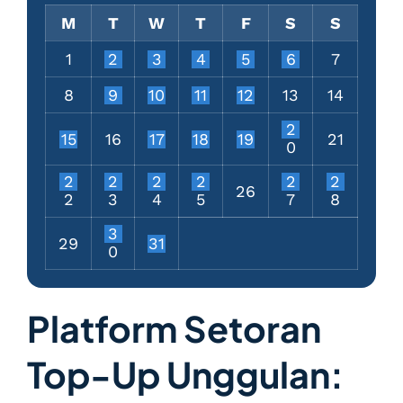
M
T
W
T
F
S
S
1
2
3
4
5
6
7
8
9
10
11
12
13
14
2
15
16
17
18
19
21
0
2
2
2
2
2
2
26
2
3
4
5
7
8
3
29
31
0
Platform Setoran
Top-Up Unggulan: