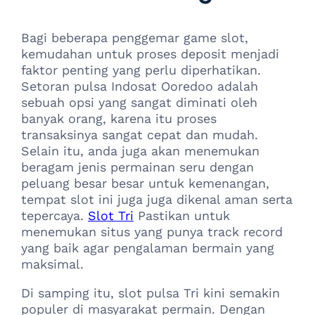
Bagi beberapa penggemar game slot,
kemudahan untuk proses deposit menjadi
faktor penting yang perlu diperhatikan.
Setoran pulsa Indosat Ooredoo adalah
sebuah opsi yang sangat diminati oleh
banyak orang, karena itu proses
transaksinya sangat cepat dan mudah.
Selain itu, anda juga akan menemukan
beragam jenis permainan seru dengan
peluang besar besar untuk kemenangan,
tempat slot ini juga juga dikenal aman serta
tepercaya.
Slot Tri
Pastikan untuk
menemukan situs yang punya track record
yang baik agar pengalaman bermain yang
maksimal.
Di samping itu, slot pulsa Tri kini semakin
populer di masyarakat permain. Dengan