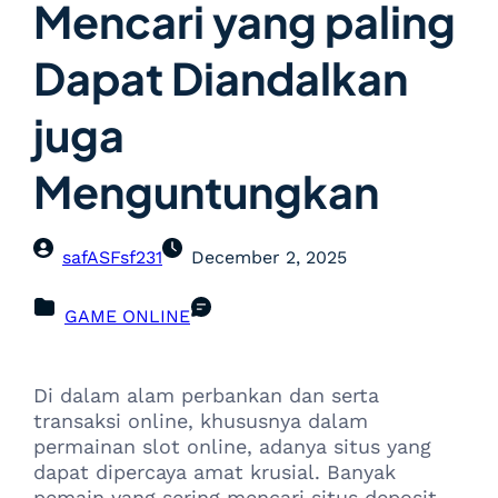
Mencari yang paling
Dapat Diandalkan
juga
Menguntungkan
safASFsf231
December 2, 2025
GAME ONLINE
Di dalam alam perbankan dan serta
transaksi online, khususnya dalam
permainan slot online, adanya situs yang
dapat dipercaya amat krusial. Banyak
pemain yang sering mencari situs deposit