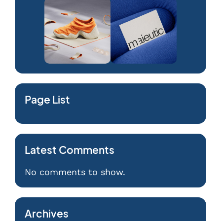
Page List
Latest Comments
No comments to show.
Archives