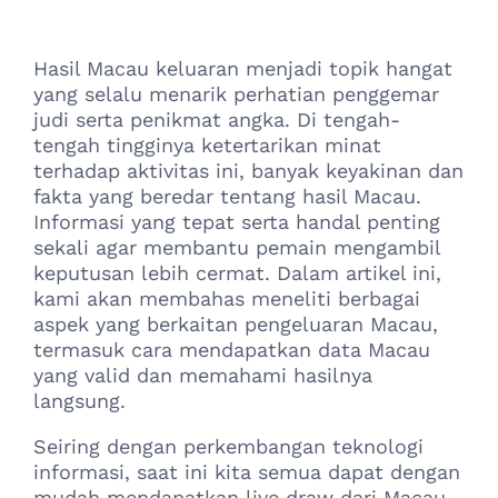
Hasil Macau keluaran menjadi topik hangat
yang selalu menarik perhatian penggemar
judi serta penikmat angka. Di tengah-
tengah tingginya ketertarikan minat
terhadap aktivitas ini, banyak keyakinan dan
fakta yang beredar tentang hasil Macau.
Informasi yang tepat serta handal penting
sekali agar membantu pemain mengambil
keputusan lebih cermat. Dalam artikel ini,
kami akan membahas meneliti berbagai
aspek yang berkaitan pengeluaran Macau,
termasuk cara mendapatkan data Macau
yang valid dan memahami hasilnya
langsung.
Seiring dengan perkembangan teknologi
informasi, saat ini kita semua dapat dengan
mudah mendapatkan live draw dari Macau