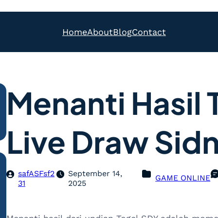
Home
About
Blog
Contact
Menanti Hasil 
Live Draw Sidn
safASFsf2
September 14,
GAME ONLINE
31
2025