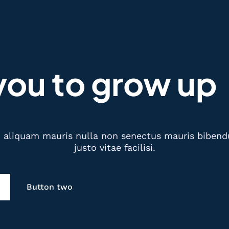
you to grow up
aliquam mauris nulla non senectus mauris bibendum
justo vitae facilisi.
Button two