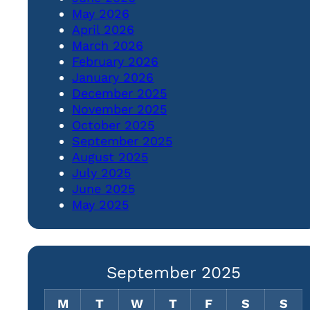
May 2026
April 2026
March 2026
February 2026
January 2026
December 2025
November 2025
October 2025
September 2025
August 2025
July 2025
June 2025
May 2025
September 2025
M
T
W
T
F
S
S