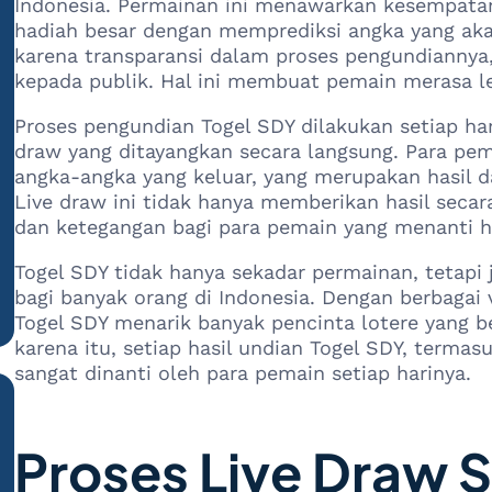
Indonesia. Permainan ini menawarkan kesempat
hadiah besar dengan memprediksi angka yang aka
karena transparansi dalam proses pengundiannya,
kepada publik. Hal ini membuat pemain merasa le
Proses pengundian Togel SDY dilakukan setiap hari
draw yang ditayangkan secara langsung. Para pe
angka-angka yang keluar, yang merupakan hasil da
Live draw ini tidak hanya memberikan hasil seca
dan ketegangan bagi para pemain yang menanti h
Togel SDY tidak hanya sekadar permainan, tetapi 
bagi banyak orang di Indonesia. Dengan berbagai 
Togel SDY menarik banyak pencinta lotere yang b
karena itu, setiap hasil undian Togel SDY, termas
sangat dinanti oleh para pemain setiap harinya.
Proses Live Draw 