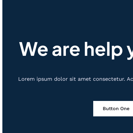
We are help 
Lorem ipsum dolor sit amet consectetur. Ac 
Button One