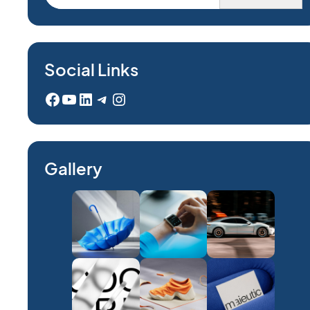
Social Links
Facebook
YouTube
LinkedIn
Telegram
Instagram
Gallery