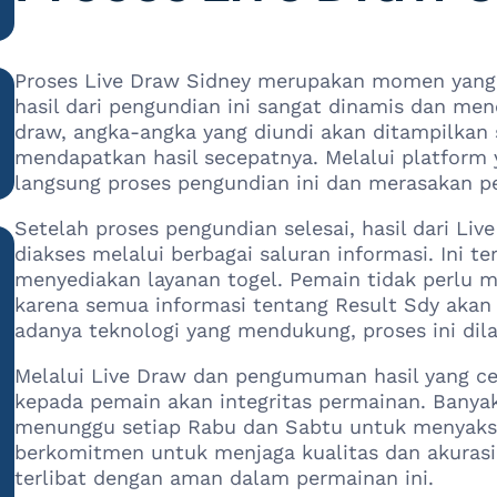
Proses Live Draw Sidney merupakan momen yang d
hasil dari pengundian ini sangat dinamis dan me
draw, angka-angka yang diundi akan ditampilkan 
mendapatkan hasil secepatnya. Melalui platform
langsung proses pengundian ini dan merasakan p
Setelah proses pengundian selesai, hasil dari L
diakses melalui berbagai saluran informasi. Ini t
menyediakan layanan togel. Pemain tidak perlu 
karena semua informasi tentang Result Sdy akan 
adanya teknologi yang mendukung, proses ini dil
Melalui Live Draw dan pengumuman hasil yang c
kepada pemain akan integritas permainan. Banyak 
menunggu setiap Rabu dan Sabtu untuk menyaksik
berkomitmen untuk menjaga kualitas dan akurasi
terlibat dengan aman dalam permainan ini.