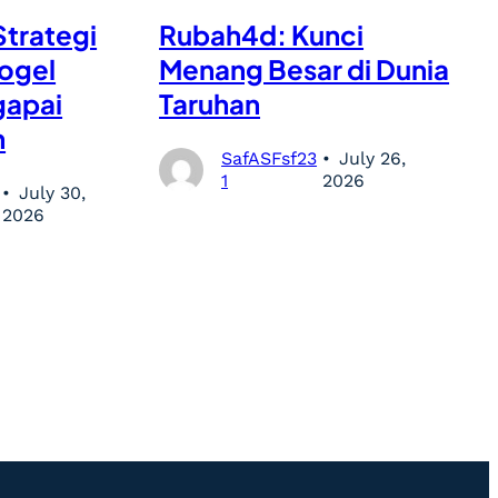
trategi
Rubah4d: Kunci
ogel
Menang Besar di Dunia
gapai
Taruhan
n
SafASFsf23
July 26,
1
2026
July 30,
2026