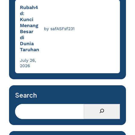
Rubah4
d:
Kunci
Menang
by safASFsf231
Besar
di
Dunia
Taruhan
July 26,
2026
Search