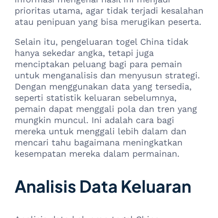
prioritas utama, agar tidak terjadi kesalahan
atau penipuan yang bisa merugikan peserta.
Selain itu, pengeluaran togel China tidak
hanya sekedar angka, tetapi juga
menciptakan peluang bagi para pemain
untuk menganalisis dan menyusun strategi.
Dengan menggunakan data yang tersedia,
seperti statistik keluaran sebelumnya,
pemain dapat menggali pola dan tren yang
mungkin muncul. Ini adalah cara bagi
mereka untuk menggali lebih dalam dan
mencari tahu bagaimana meningkatkan
kesempatan mereka dalam permainan.
Analisis Data Keluaran