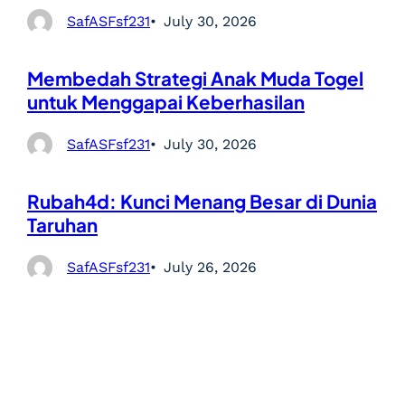
SafASFsf231
July 30, 2026
Membedah Strategi Anak Muda Togel
untuk Menggapai Keberhasilan
SafASFsf231
July 30, 2026
Rubah4d: Kunci Menang Besar di Dunia
Taruhan
SafASFsf231
July 26, 2026