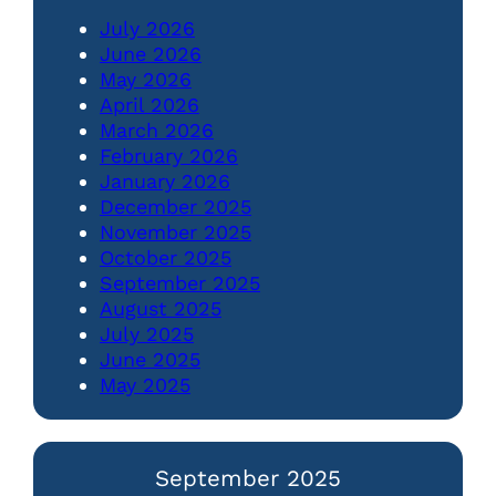
July 2026
June 2026
May 2026
April 2026
March 2026
February 2026
January 2026
December 2025
November 2025
October 2025
September 2025
August 2025
July 2025
June 2025
May 2025
September 2025