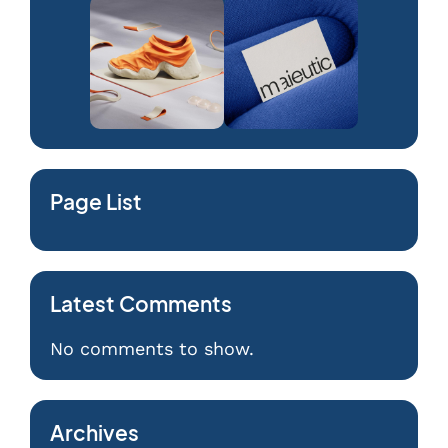
Page List
Latest Comments
No comments to show.
Archives