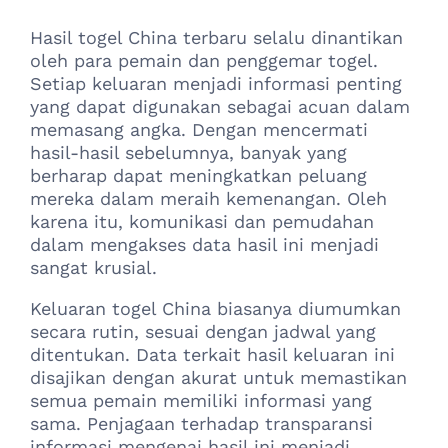
Hasil togel China terbaru selalu dinantikan
oleh para pemain dan penggemar togel.
Setiap keluaran menjadi informasi penting
yang dapat digunakan sebagai acuan dalam
memasang angka. Dengan mencermati
hasil-hasil sebelumnya, banyak yang
berharap dapat meningkatkan peluang
mereka dalam meraih kemenangan. Oleh
karena itu, komunikasi dan pemudahan
dalam mengakses data hasil ini menjadi
sangat krusial.
Keluaran togel China biasanya diumumkan
secara rutin, sesuai dengan jadwal yang
ditentukan. Data terkait hasil keluaran ini
disajikan dengan akurat untuk memastikan
semua pemain memiliki informasi yang
sama. Penjagaan terhadap transparansi
informasi mengenai hasil ini menjadi