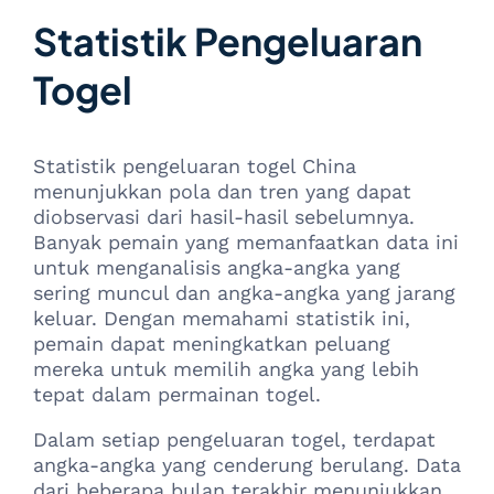
Statistik Pengeluaran
Togel
Statistik pengeluaran togel China
menunjukkan pola dan tren yang dapat
diobservasi dari hasil-hasil sebelumnya.
Banyak pemain yang memanfaatkan data ini
untuk menganalisis angka-angka yang
sering muncul dan angka-angka yang jarang
keluar. Dengan memahami statistik ini,
pemain dapat meningkatkan peluang
mereka untuk memilih angka yang lebih
tepat dalam permainan togel.
Dalam setiap pengeluaran togel, terdapat
angka-angka yang cenderung berulang. Data
dari beberapa bulan terakhir menunjukkan