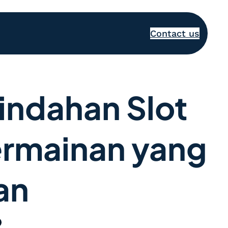
Contact us
indahan Slot
ermainan yang
an