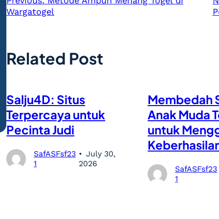
Previous:
Metode Ampuh Menang Togel di
N
Wargatogel
P
Related Post
Salju4D: Situs
Membedah S
Terpercaya untuk
Anak Muda T
Pecinta Judi
untuk Meng
Keberhasila
SafASFsf23
July 30,
1
2026
SafASFsf23
1