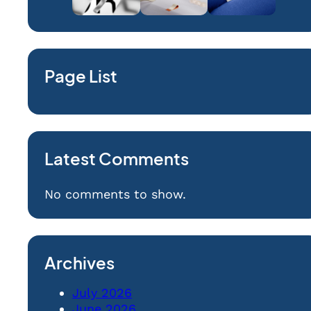
Page List
Latest Comments
No comments to show.
Archives
July 2026
June 2026