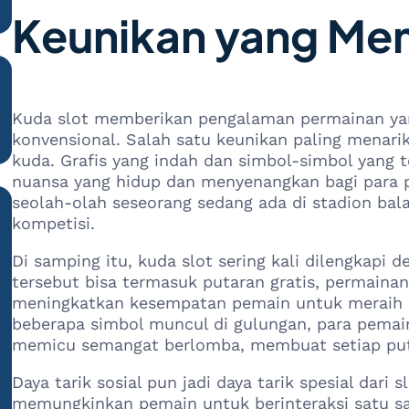
Keunikan yang Mem
Kuda slot memberikan pengalaman permainan yang
konvensional. Salah satu keunikan paling menarik
kuda. Grafis yang indah dan simbol-simbol yang
nuansa yang hidup dan menyenangkan bagi para p
seolah-olah seseorang sedang ada di stadion bal
kompetisi.
Di samping itu, kuda slot sering kali dilengkapi de
tersebut bisa termasuk putaran gratis, permainan
meningkatkan kesempatan pemain untuk meraih ha
beberapa simbol muncul di gulungan, para pemai
memicu semangat berlomba, membuat setiap put
Daya tarik sosial pun jadi daya tarik spesial dari
memungkinkan pemain untuk berinteraksi satu sam