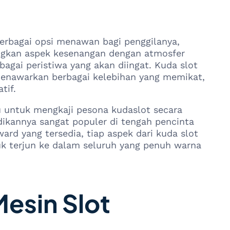
erbagai opsi menawan bagi penggilanya,
ungkan aspek kesenangan dengan atmosfer
bagai peristiwa yang akan diingat. Kuda slot
enawarkan berbagai kelebihan yang memikat,
tif.
u untuk mengkaji pesona kudaslot secara
ikannya sangat populer di tengah pencinta
rd yang tersedia, tiap aspek dari kuda slot
uk terjun ke dalam seluruh yang penuh warna
esin Slot