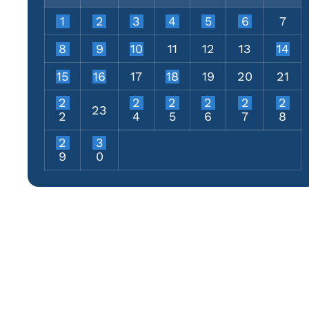
1
2
3
4
5
6
7
8
9
10
11
12
13
14
15
16
17
18
19
20
21
2
2
2
2
2
2
23
2
4
5
6
7
8
2
3
9
0