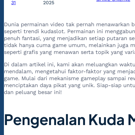
31
2025
Dunia permainan video tak pernah menawarkan b
seperti trendi kudaslot. Permainan ini menggab
penuh fantasi, yang menjadikan setiap putaran se
tidak hanya cuma game umum, melainkan juga m
seperti grafis yang menawan serta topik yang varia
Di dalam artikel ini, kami akan meluangkan wakt
mendalam, mengetahui faktor-faktor yang menjad
game. Mulai dari mekanisme gameplay sampai rewa
menciptakan daya pikat yang unik. Siap-siap unt
dan peluang besar ini!
Pengenalan Kuda M