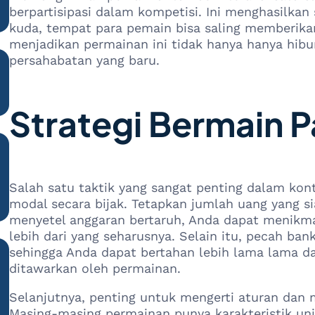
berpartisipasi dalam kompetisi. Ini menghasilkan 
kuda, tempat para pemain bisa saling memberika
menjadikan permainan ini tidak hanya hanya hib
persahabatan yang baru.
Strategi Bermain P
Salah satu taktik yang sangat penting dalam kon
modal secara bijak. Tetapkan jumlah uang yang si
menyetel anggaran bertaruh, Anda dapat menikma
lebih dari yang seharusnya. Selain itu, pecah ban
sehingga Anda dapat bertahan lebih lama lama da
ditawarkan oleh permainan.
Selanjutnya, penting untuk mengerti aturan dan 
Masing-masing permainan punya karakteristik uni