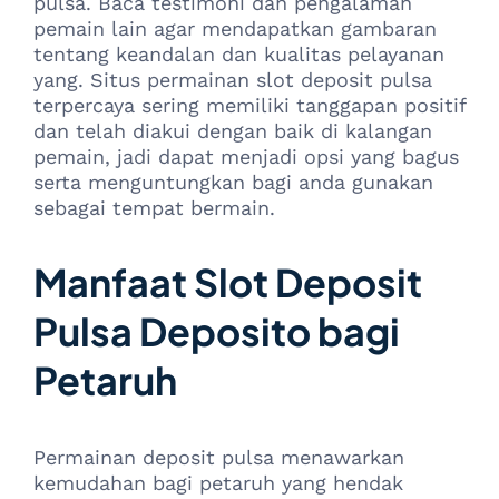
pulsa. Baca testimoni dan pengalaman
pemain lain agar mendapatkan gambaran
tentang keandalan dan kualitas pelayanan
yang. Situs permainan slot deposit pulsa
terpercaya sering memiliki tanggapan positif
dan telah diakui dengan baik di kalangan
pemain, jadi dapat menjadi opsi yang bagus
serta menguntungkan bagi anda gunakan
sebagai tempat bermain.
Manfaat Slot Deposit
Pulsa Deposito bagi
Petaruh
Permainan deposit pulsa menawarkan
kemudahan bagi petaruh yang hendak