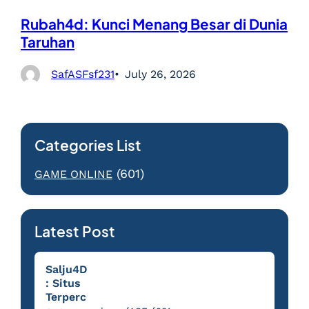
Rubah4d: Kunci Menang Besar di Dunia
Taruhan
SafASFsf231
July 26, 2026
Categories List
(601)
GAME ONLINE
Latest Post
Salju4D
: Situs
Terperc