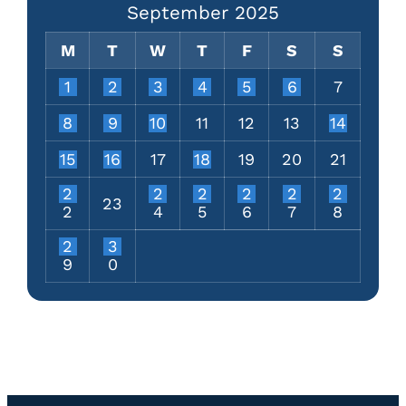
September 2025
M
T
W
T
F
S
S
1
2
3
4
5
6
7
8
9
10
11
12
13
14
15
16
17
18
19
20
21
2
2
2
2
2
2
23
2
4
5
6
7
8
2
3
9
0