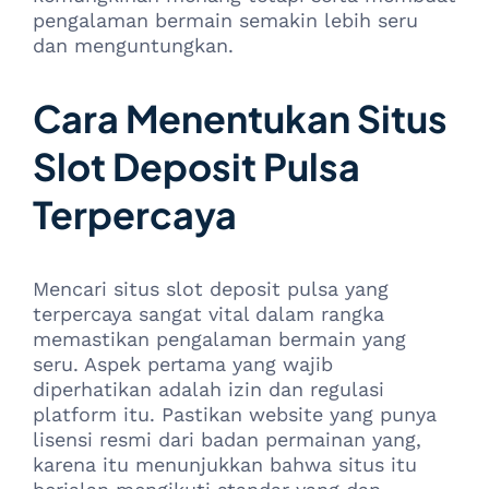
pengalaman bermain semakin lebih seru
dan menguntungkan.
Cara Menentukan Situs
Slot Deposit Pulsa
Terpercaya
Mencari situs slot deposit pulsa yang
terpercaya sangat vital dalam rangka
memastikan pengalaman bermain yang
seru. Aspek pertama yang wajib
diperhatikan adalah izin dan regulasi
platform itu. Pastikan website yang punya
lisensi resmi dari badan permainan yang,
karena itu menunjukkan bahwa situs itu