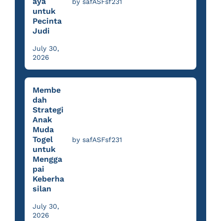
aya
by safASFsf231
untuk
Pecinta
Judi
July 30,
2026
Membe
dah
Strategi
Anak
Muda
Togel
by safASFsf231
untuk
Mengga
pai
Keberha
silan
July 30,
2026