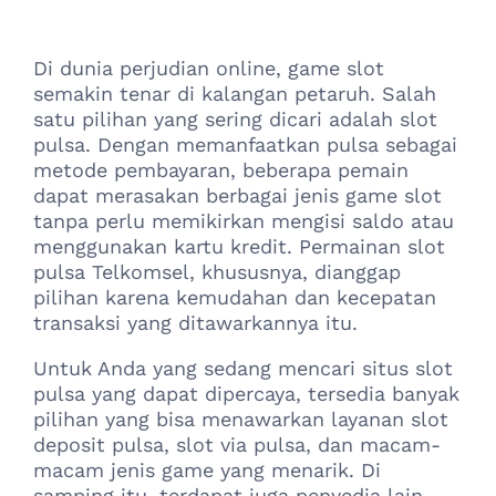
Di dunia perjudian online, game slot
semakin tenar di kalangan petaruh. Salah
satu pilihan yang sering dicari adalah slot
pulsa. Dengan memanfaatkan pulsa sebagai
metode pembayaran, beberapa pemain
dapat merasakan berbagai jenis game slot
tanpa perlu memikirkan mengisi saldo atau
menggunakan kartu kredit. Permainan slot
pulsa Telkomsel, khususnya, dianggap
pilihan karena kemudahan dan kecepatan
transaksi yang ditawarkannya itu.
Untuk Anda yang sedang mencari situs slot
pulsa yang dapat dipercaya, tersedia banyak
pilihan yang bisa menawarkan layanan slot
deposit pulsa, slot via pulsa, dan macam-
macam jenis game yang menarik. Di
samping itu, terdapat juga penyedia lain