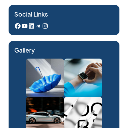
Social Links
Facebook
YouTube
LinkedIn
Telegram
Instagram
Gallery