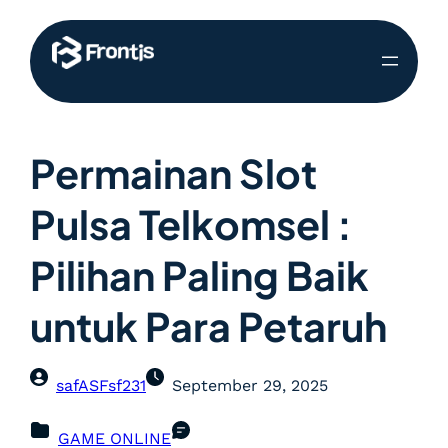
Permainan Slot
Pulsa Telkomsel :
Pilihan Paling Baik
untuk Para Petaruh
safASFsf231
September 29, 2025
GAME ONLINE