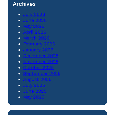
Archives
July 2026
June 2026
May 2026
April 2026
March 2026
February 2026
January 2026
December 2025
November 2025
October 2025
September 2025
August 2025
July 2025
June 2025
May 2025