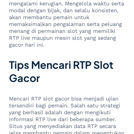
mengalami kerugian. Mengelola waktu serta
modal dengan bijak, dan selalu konsisten,
akan membantu pemain untuk
memaksimalkan pengalaman serta peluang
menang di permainan slot yang memiliki
RTP live maupun mesin slot yang sedang
gacor hari ini.
Tips Mencari RTP Slot
Gacor
Mencari RTP slot gacor bisa menjadi ujian
tersendiri bagi pemain. Salah satu strategi
yang berhasil adalah dengan mengikuti
informasi RTP live dari beberapa sumber.
Situs yang menyediakan data RTP secara
jelas membantu pemain dalam menentukan