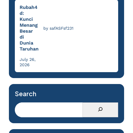
Rubah4
d:
Kunci
Menang
by safASFsf231
Besar
di
Dunia
Taruhan
July 26,
2026
Search