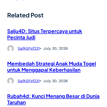
Related Post
Salju4D: Situs Terpercaya untuk
Pecinta Judi
SafASFsf231
July 30, 2026
Membedah Strategi Anak Muda Togel
untuk Menggapai Keberhasilan
SafASFsf231
July 30, 2026
Rubah4d: Kunci Menang Besar di Dunia
Taruhan