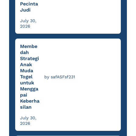
Pecinta
Judi
July 30,
2026
Membe
dah
Strategi
Anak
Muda
Togel
by safASFsf231
untuk
Mengga
pai
Keberha
silan
July 30,
2026