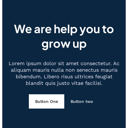
We are help you to
grow up
Lorem ipsum dolor sit amet consectetur. Ac
aliquam mauris nulla non senectus mauris
bibendum. Libero risus ultrices feugiat
blandit quis justo vitae facilisi.
Button One
Button two