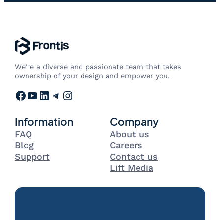
We’re a diverse and passionate team that takes
ownership of your design and empower you.
Facebook
YouTube
LinkedIn
Telegram
Instagram
Information
Company
FAQ
About us
Blog
Careers
Support
Contact us
Lift Media