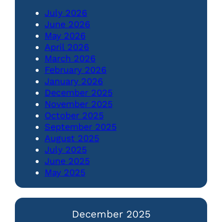
July 2026
June 2026
May 2026
April 2026
March 2026
February 2026
January 2026
December 2025
November 2025
October 2025
September 2025
August 2025
July 2025
June 2025
May 2025
December 2025