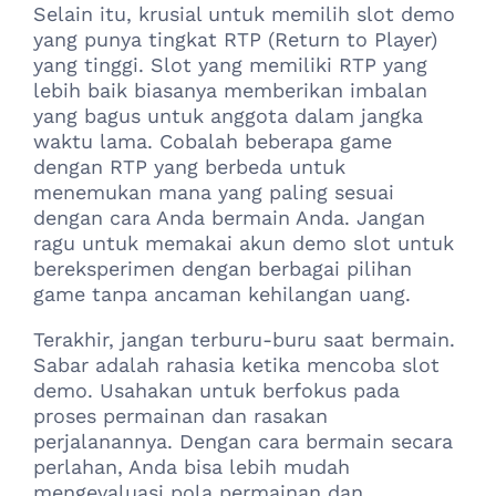
Selain itu, krusial untuk memilih slot demo
yang punya tingkat RTP (Return to Player)
yang tinggi. Slot yang memiliki RTP yang
lebih baik biasanya memberikan imbalan
yang bagus untuk anggota dalam jangka
waktu lama. Cobalah beberapa game
dengan RTP yang berbeda untuk
menemukan mana yang paling sesuai
dengan cara Anda bermain Anda. Jangan
ragu untuk memakai akun demo slot untuk
bereksperimen dengan berbagai pilihan
game tanpa ancaman kehilangan uang.
Terakhir, jangan terburu-buru saat bermain.
Sabar adalah rahasia ketika mencoba slot
demo. Usahakan untuk berfokus pada
proses permainan dan rasakan
perjalanannya. Dengan cara bermain secara
perlahan, Anda bisa lebih mudah
mengevaluasi pola permainan dan