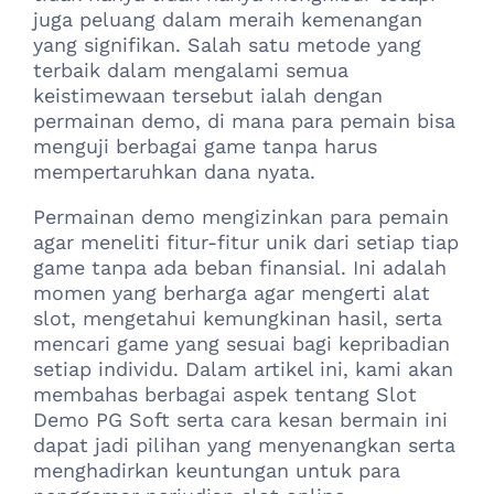
juga peluang dalam meraih kemenangan
yang signifikan. Salah satu metode yang
terbaik dalam mengalami semua
keistimewaan tersebut ialah dengan
permainan demo, di mana para pemain bisa
menguji berbagai game tanpa harus
mempertaruhkan dana nyata.
Permainan demo mengizinkan para pemain
agar meneliti fitur-fitur unik dari setiap tiap
game tanpa ada beban finansial. Ini adalah
momen yang berharga agar mengerti alat
slot, mengetahui kemungkinan hasil, serta
mencari game yang sesuai bagi kepribadian
setiap individu. Dalam artikel ini, kami akan
membahas berbagai aspek tentang Slot
Demo PG Soft serta cara kesan bermain ini
dapat jadi pilihan yang menyenangkan serta
menghadirkan keuntungan untuk para